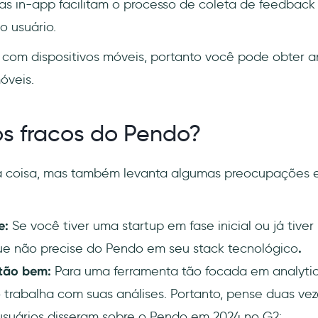
as in-app facilitam o processo de coleta de feedbac
o usuário.
 com dispositivos móveis, portanto você pode obter an
óveis.
os fracos do Pendo?
 coisa, mas também levanta algumas preocupações em
e:
Se você tiver uma startup em fase inicial ou já tiver
que não precise do Pendo em seu stack tecnológico
.
 tão bem:
Para uma ferramenta tão focada em analytics
trabalha com suas análises. Portanto, pense duas v
 usuários disseram sobre o Pendo em 2024 no G2: