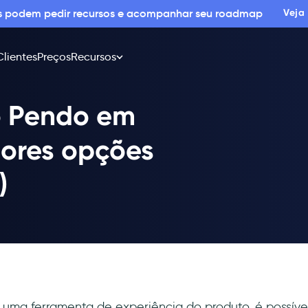
os podem pedir recursos e acompanhar seu roadmap
Veja
Clientes
Preços
Recursos
o Pendo em
hores opções
)
 uma ferramenta de experiência do produto, é possív