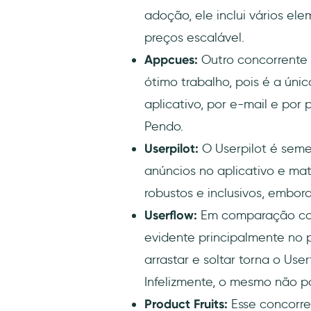
adoção, ele inclui vários el
preços escalável.
Appcues:
Outro concorrente 
ótimo trabalho, pois é a ún
aplicativo, por e-mail e por
Pendo.
Userpilot:
O Userpilot é sem
anúncios no aplicativo e mat
robustos e inclusivos, embo
Userflow:
Em comparação com o
evidente principalmente no p
arrastar e soltar torna o Us
Infelizmente, o mesmo não p
Product Fruits:
Esse concorre