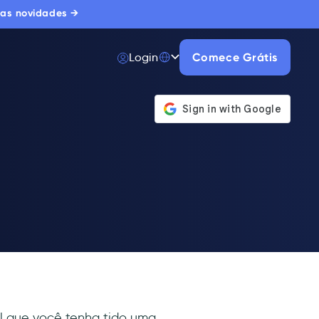
 as novidades →
Login
Comece Grátis
el que você tenha tido uma