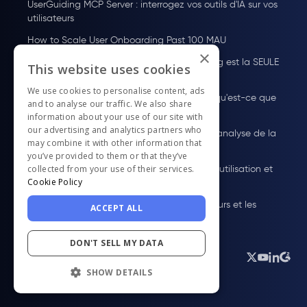
UserGuiding MCP Server : interrogez vos outils d'IA sur vos
utilisateurs
How to Scale User Onboarding Past 100 MAU
×
G2 Best Software Awards 2026 : UserGuiding est la SEULE
This website uses cookies
plateforme d'adoption digitale !
We use cookies to personalise content, ads
Plateforme d'adoption par les utilisateurs : qu'est-ce que
and to analyse our traffic. We also share
c'est + 10 meilleurs outils pour 2026
information about your use of our site with
our advertising and analytics partners who
Guide des Tarifs de Pendo : Plans, coûts et analyse de la
may combine it with other information that
valeur
you’ve provided to them or that they’ve
À quoi sert WalkMe ? Fonctionnalités, cas d'utilisation et
collected from your use of their services.
Cookie Policy
tarifs
Comment onboarder des nouvelles utilisateurs et les
ACCEPT ALL
fidéliser
DON'T SELL MY DATA
Français
SHOW DETAILS