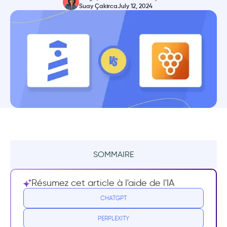
Suay Çakırca
July 12, 2024
SOMMAIRE
Résumé
Résumez cet article à l'aide de l'IA
Qu'est-ce que Product Fruits ?
CHATGPT
PERPLEXITY
Cas d'utilisation de Product Fruits