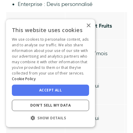
Enterprise : Devis personnalisé
×
Fonctionnalité
Product Fruits
This website uses cookies
We use cookies to personalise content, ads
and to analyse our traffic. We also share
information about your use of our site with
Prix de départ
119 $/mois
our advertising and analytics partners who
may combine it with other information that
you’ve provided to them or that they’ve
collected from your use of their services.
Cookie Policy
Guides
Oui
interactifs
ACCEPT ALL
DON'T SELL MY DATA
Infobulles
Oui
SHOW DETAILS