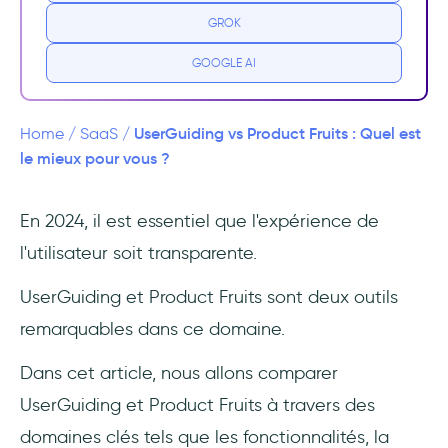
GROK
Tarifs
GOOGLE AI
Qu'est-ce qu'UserGuiding ?
Cas d'utilisation d'UserGuiding
UserGuiding vs Product Fruits : Quel est
Home
/
SaaS
/
le mieux pour vous ?
Tarifs
En 2024, il est essentiel que l'expérience de
Conclusion
l'utilisateur soit transparente.
Questions Fréquentes
UserGuiding et Product Fruits sont deux outils
Quelles sont les principales différences entre
remarquables dans ce domaine.
Product Fruits et UserGuiding en termes de
Dans cet article, nous allons comparer
capacités d'onboarding ?
UserGuiding et Product Fruits à travers des
Comment Product Fruits et UserGuiding se
domaines clés tels que les fonctionnalités, la
comparent-ils en termes de tarifs et de