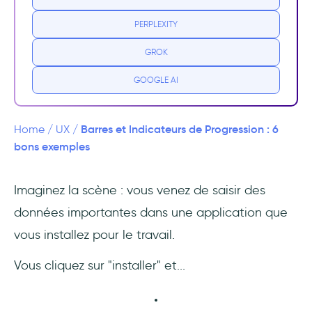
?
PERPLEXITY
Pourquoi les indicateurs de progression sont
GROK
importants dans l'UX
GOOGLE AI
Différents types d'indicateurs de
progression
Barres et Indicateurs de Progression : 6
Home
/
UX
/
Déterminé
bons exemples
Indéterminé
Imaginez la scène : vous venez de saisir des
données importantes dans une application que
Déterminée et/ou indéterminée
vous installez pour le travail.
6 exemples et bonnes pratiques
Vous cliquez sur "installer" et...
Exemple 1 : UserGuiding