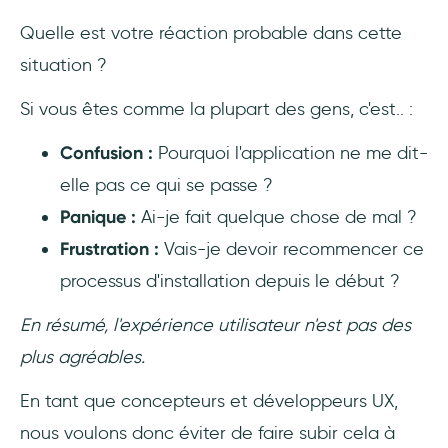
Exemple 2 : TaskHero
Quelle est votre réaction probable dans cette
Exemple 3 : CodeMyUI
situation ?
Exemple 4 : Google Drive
Si vous êtes comme la plupart des gens, c'est.. :
Exemple 5 : NPM
Confusion :
Pourquoi l'application ne me dit-
elle pas ce qui se passe ?
Exemple 6 : Amazon
Panique :
Ai-je fait quelque chose de mal ?
Conclusion
Frustration :
Vais-je devoir recommencer ce
processus d'installation depuis le début ?
En résumé, l'expérience utilisateur n'est pas des
plus agréables.
En tant que concepteurs et développeurs UX,
nous voulons donc éviter de faire subir cela à