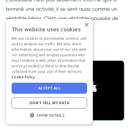
terminé une activité, il se sent aussi comme un
véritable héros. C'est une véritable poussée de
×
dopamine !
This website uses cookies
We use cookies to personalise content, ads
and to analyse our traffic. We also share
Exemple 3 : CodeMyUI
information about your use of our site with
our advertising and analytics partners who
may combine it with other information that
you’ve provided to them or that they’ve
collected from your use of their services.
Cookie Policy
ACCEPT ALL
DON'T SELL MY DATA
SHOW DETAILS