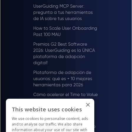
UserGuiding MCP Server:
pregunta a tus herramientas
de IA sobre tus usuarios
How to Scale User Onboarding
Past 100 MAU
Premios G2 Best Software
2026: UserGuiding es la ÚNICA
plataforma de adopción
digital!
Plataforma de adopción de
usuarios: qué es + 10 mejores
herramientas para 2026
Cómo acelerar el Time to Value
(con UserGuiding)
×
This website uses cookies
Cómo mejorar la satisfacción
del cliente (con UserGuiding)
We use cookies to personalise content, ads
and to analyse our traffic. We also share
Cómo impulsar el compromiso
information about your use of our site with