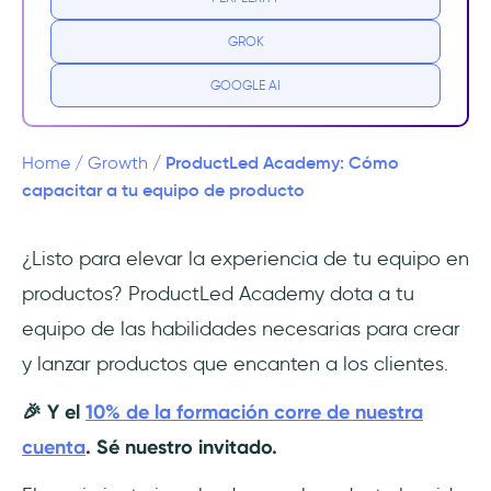
9 componentes del sistema ProductLed que
aprenderás
GROK
Resultados clave de la ProductLed
GOOGLE AI
Academy
¿Por qué elegir la ProductLed Academy?
ProductLed Academy: Cómo
Home
/
Growth
/
capacitar a tu equipo de producto
¿Cómo empezar con la ProductLed
Academy?
¿Listo para elevar la experiencia de tu equipo en
productos? ProductLed Academy dota a tu
Conclusión
equipo de las habilidades necesarias para crear
y lanzar productos que encanten a los clientes.
🎉 Y el
10% de la formación corre de nuestra
cuenta
. Sé nuestro invitado.