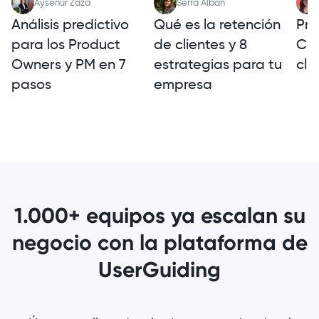
Aysenur Zaza
Serra Alban
Análisis predictivo
Qué es la retención
Pre
para los Product
de clientes y 8
Cóm
Owners y PM en 7
estrategias para tu
cli
pasos
empresa
1.000+ equipos ya escalan su
negocio con la plataforma de
UserGuiding