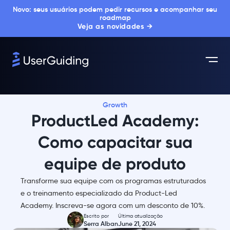
Novo: seus usuários podem pedir recursos e acompanhar seu
roadmap
Veja as novidades →
Growth
ProductLed Academy:
Como capacitar sua
equipe de produto
Transforme sua equipe com os programas estruturados
e o treinamento especializado da Product-Led
Academy. Inscreva-se agora com um desconto de 10%.
Escrito por
Última atualização
Serra Alban
June 21, 2024