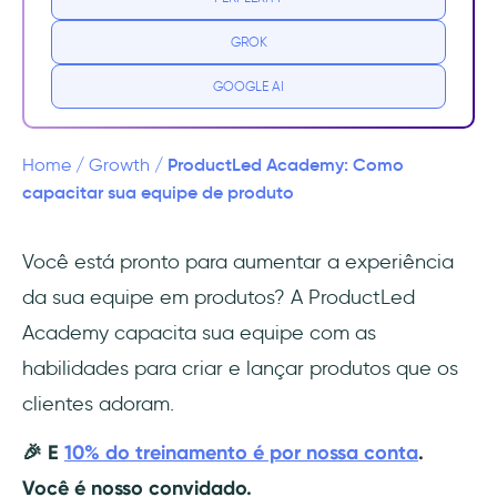
9 componentes do sistema ProductLed que
você aprenderá
GROK
Principais resultados da ProductLed
GOOGLE AI
Academy
Por que escolher a ProductLed Academy?
ProductLed Academy: Como
Home
/
Growth
/
capacitar sua equipe de produto
Como começar a usar a ProductLed
Academy?
Você está pronto para aumentar a experiência
da sua equipe em produtos? A ProductLed
Conclusão
Academy capacita sua equipe com as
habilidades para criar e lançar produtos que os
clientes adoram.
🎉 E
10% do treinamento é por nossa conta
.
Você é nosso convidado.