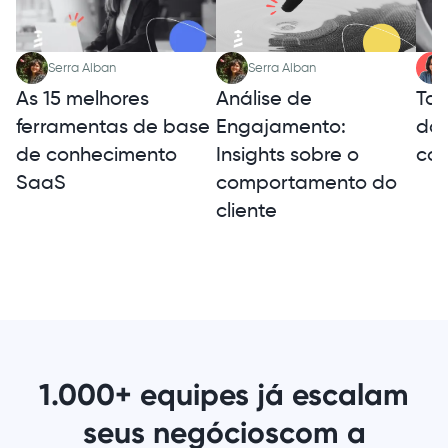
Serra Alban
Serra Alban
As 15 melhores
Tax
Análise de
ferramentas de base
da 
Engajamento:
de conhecimento
com
Insights sobre o
SaaS
comportamento do
cliente
1.000+ equipes já escalam
seus negócios
com a