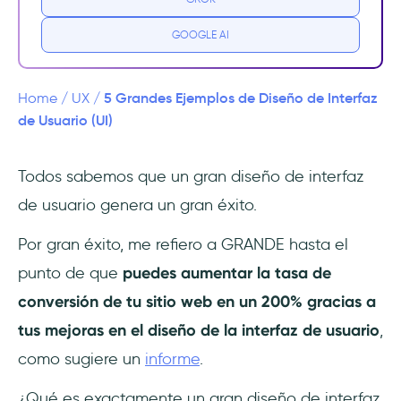
¿Qué podría mejorar?
GOOGLE AI
2. Gumroad
¿Qué me gusta de Gumroad?
5 Grandes Ejemplos de Diseño de Interfaz
Home
/
UX
/
de Usuario (UI)
¿Qué podría mejorar?
Todos sabemos que un gran diseño de interfaz
3. Headspace
de usuario genera un gran éxito.
¿Qué me gusta de Headspace?
Por gran éxito, me refiero a GRANDE hasta el
¿Qué podría mejorar?
punto de que
puedes aumentar la tasa de
conversión de tu sitio web en un 200% gracias a
4. Hello Monday
tus mejoras en el diseño de la interfaz de usuario
,
¿Qué me gusta de Hello Monday?
como sugiere un
informe
.
¿Qué es exactamente un gran diseño de interfaz
¿Qué podría mejorar?