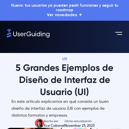
Nuevo: tus usuarios ya pueden pedir funciones y seguir tu
roadmap
Ver novedades →
UX
5 Grandes Ejemplos de
Diseño de Interfaz de
Usuario (UI)
En este artículo explicamos en qué consiste un buen
diseño de interfaz de usuario (UI) con ejemplos de
distintos formatos y empresas.
Escrito por
Última actualización
Ece Cakanel
November 23, 2023