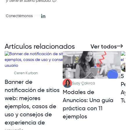
y tiene el sueño pesado. 😴
Conectémonos
Artículos relacionados
Ver todos
Ceren Kurban
5 E
Banner de
Per
Suay Çakırca
notificación de sitios
Modales de
Ayu
web: mejores
Anuncios: Una guía
Tuy
ejemplos, casos de
práctica con 11
uso y consejos de
ejemplos
experiencia de