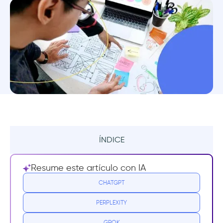
ÍNDICE
Enfoque en el usuario
Resume este artículo con IA
1. Asana
CHATGPT
PERPLEXITY
¿Qué me gusta de Asana?
GROK