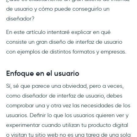
de usuario y cómo puede conseguirlo un
5. Dribbble
diseñador?
¿Qué me gusta de Dribbble?
En este artículo intentaré explicar en qué
consiste un gran diseño de interfaz de usuario
¿Qué podría mejorar?
con ejemplos de distintos formatos y empresas.
Conclusión
Enfoque en el usuario
Preguntas Frecuentes
Sí, sé que parece una obviedad, pero a veces,
¿Qué es el diseño de interfaz de usuario, con
un ejemplo?
como diseñador de interfaz de usuario, debes
comprobar una y otra vez las necesidades de los
¿Dónde puedo encontrar buenos ejemplos
usuarios. Definir lo que los usuarios quieren ver y
de diseño de interfaz de usuario?
experimentar cuando utilizan tu producto digital
o visitan tu sitio web no es una tarea de una sola