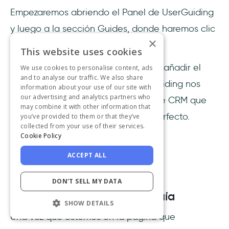
Empezaremos abriendo el Panel de UserGuiding
y luego a la sección Guides, donde haremos clic
×
en "New Guide".
This website uses cookies
Después de nombrar nuestra guía y añadir el
We use cookies to personalise content, ads
and to analyse our traffic. We also share
enlace donde la crearemos, UserGuiding nos
information about your use of our site with
our advertising and analytics partners who
llevará a HubSpot, la herramienta de CRM que
may combine it with other information that
decidí utilizar para el onboarding perfecto.
you’ve provided to them or that they’ve
collected from your use of their services.
Cookie Policy
ACCEPT ALL
DON'T SELL MY DATA
Paso 2: Editar y diseñar la guía
SHOW DETAILS
Una vez que estemos en la página que