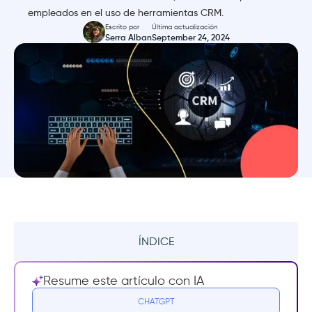
empleados en el uso de herramientas CRM.
Escrito por
Última actualización
Serra Alban
September 24, 2024
ÍNDICE
¿Qué es el onboarding de CRM?
Resume este artículo con IA
¿Quién eres tú? ¿PM o director de RRHH?
CHATGPT