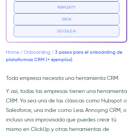
PERPLEXITY
¿Por qué es tan importante que los CRM
tengan un sólido proceso de onboarding?
GROK
¿Estás creando un proceso de onboarding
GOOGLE AI
para tu propio equipo?
👉 Prueba UserGuiding GRATIS 👈
3 pasos para el onboarding de
Home
/
Onboarding
/
plataformas CRM (+ ejemplos)
Ejemplos de onboarding de CRM
Toda empresa necesita una herramienta CRM.
1- HubSpot
Y así, todas las empresas tienen una herramienta
2- monday.com
CRM. Ya sea una de las clásicas como Hubspot o
3 pasos para crear el proceso de onboarding
Salesforce, una indie como Less Annoying CRM, o
perfecto para un CRM
incluso una improvisada que puedes crear tú
mismo en ClickUp y otras herramientas de
Paso 1: Crear una guía