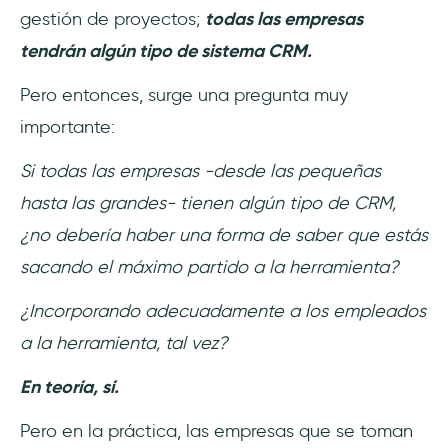
gestión de proyectos;
todas las empresas
Paso 2: Editar y diseñar la guía
tendrán algún tipo de sistema CRM.
Paso 3: Configurar y publicar la guía
Pero entonces, surge una pregunta muy
importante:
👉 Prueba UserGuiding GRATIS 👈
Si todas las empresas -desde las pequeñas
Conclusión
hasta las grandes- tienen algún tipo de CRM,
Preguntas Frecuentes
¿no debería haber una forma de saber que estás
sacando el máximo partido a la herramienta?
¿Qué CRM tiene el mejor onboarding?
¿Incorporando adecuadamente a los empleados
¿Cuál es la mejor herramienta para el
a la herramienta, tal vez?
onboarding de CRM?
En teoría, sí.
Pero en la práctica, las empresas que se toman