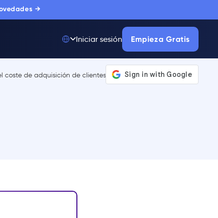
novedades →
Empieza Gratis
Iniciar sesión
Top 50 entre
175.000+ Productos
La única plataforma
de adopción digital
en la que confían
miles de
compradores
corporativos.
MÁS INFORMACIÓN