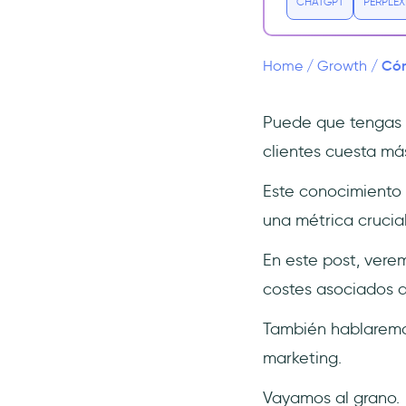
CHATGPT
PERPLEX
Clientes?
¿Cómo varía el CAC en los
distintos sectores?
Cóm
Home
/
Growth
/
¿Cuál es la diferencia entre
CPA y CAC?
Puede que tengas 1
Desglose de los componentes del
CAC
clientes cuesta má
Costes de marketing
Este conocimiento 
Costes de venta
una métrica crucia
Costes operativos
En este post, verem
Costes técnicos
costes asociados a
Costes de promoción
Gastos varios
También hablaremo
4 ideas para reducir el coste de
marketing.
adquisición de clientes
Vayamos al grano.
1. Céntrate en tu persona