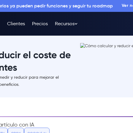
arios ya pueden pedir funciones y seguir tu roadmap
Ver 
Clientes
Precios
Recursos
ducir el coste de
ntes
edir y reducir para mejorar el
eneficios.
rtículo con IA