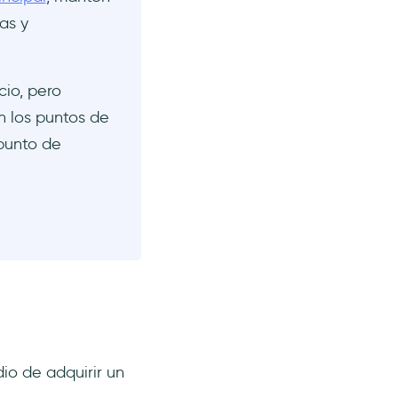
as y
cio, pero
 los puntos de
 punto de
io de adquirir un