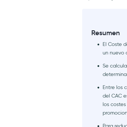
compradora ideal
2. Mejora tu tasa de
conversión
3. Vigila la retención de
Resumen
clientes
4. Automatiza siempre que
El Coste d
sea posible
un nuevo c
Aprovecha al máximo tu CAC
Se calcul
1. Evalúa tu ratio LTV:CAC
determinad
2. Mide el periodo de retorno
de la CAC
Entre los 
3. Compara tu CAC con los
puntos de referencia del
del CAC es
sector local
los costes
Conclusión
promocion
Preguntas Frecuentes
Para reduc