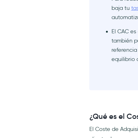
¿Qué es el coste de
adquisición de clientes?
baja tu
ta
automatiz
¿Por qué es importante el
coste de adquisición de
clientes?
El CAC es 
¿Cómo consigo nuevos
también p
clientes?
referencia
equilibrio
¿Qué es el Co
El Coste de Adquisi