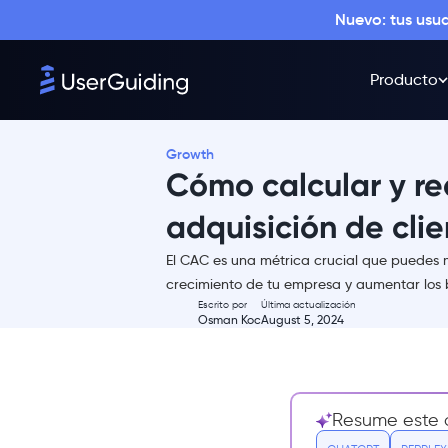
Nuevo: tus usu
Producto
Growth
Cómo calcular y re
adquisición de clie
El CAC es una métrica crucial que puedes m
Resumen
crecimiento de tu empresa y aumentar los b
Escrito por
Última actualización
¿Qué es el Coste de Adquisición
Osman Koc
August 5, 2024
de Clientes (CAC)?
¿Cuál es la fórmula del
CAC?
¿Cuál es un ejemplo de Coste
Resume este a
de Adquisición de