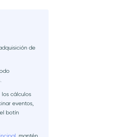
adquisición de
iodo
.
 los cálculos
cinar eventos,
el botín
incipal
, mantén