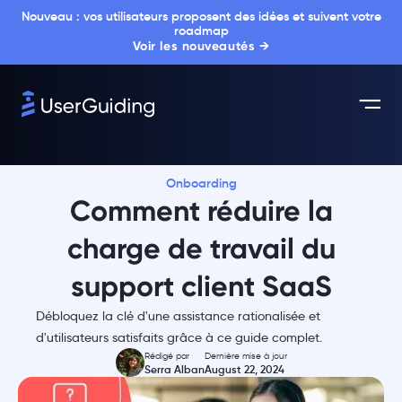
Nouveau : vos utilisateurs proposent des idées et suivent votre
roadmap
Voir les nouveautés →
Onboarding
Comment réduire la
charge de travail du
support client SaaS
Débloquez la clé d'une assistance rationalisée et
d'utilisateurs satisfaits grâce à ce guide complet.
Rédigé par
Dernière mise à jour
Serra Alban
August 22, 2024