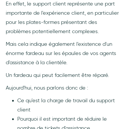
2- Cuepath
En effet, le support client représente une part
importante de l'expérience client, en particulier
3- CitizenShipper
pour les plates-formes présentant des
Les 3 meilleurs outils pour réduire la charge
problèmes potentiellement complexes.
de travail d'assistance
Mais cela indique également l'existence d'un
1- Zendesk - Service client tout-en-un
énorme fardeau sur les épaules de vos agents
d'assistance à la clientèle.
2- UserGuiding - Onboarding pour réduire la
charge de travail dès le départ
Un fardeau qui peut facilement être réparé.
3- Helpjuice - Une bonne base de
Aujourd'hui, nous parlons donc de :
connaissances
Ce qu'est la charge de travail du support
Conclusion
client
Pourquoi il est important de réduire le
Questions Fréquentes
nombre de tickets d'assistance