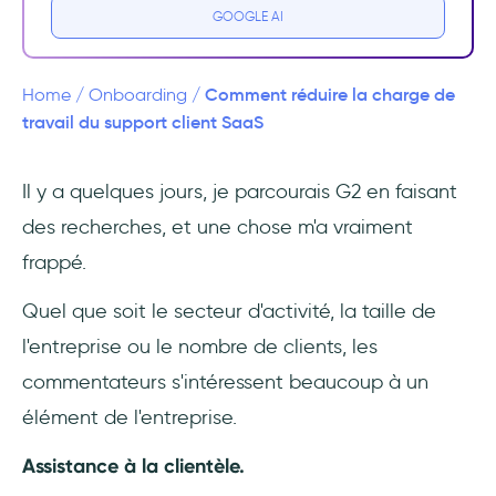
🧑‍💻
GOOGLE AI
2- Une charge d'appui plus faible, une
qualité d'appui plus élevée 📈
Comment réduire la charge de
Home
/
Onboarding
/
travail du support client SaaS
3- Plus de possibilités de libre-service 💁
Il y a quelques jours, je parcourais G2 en faisant
Comment réduire la charge de travail du
des recherches, et une chose m'a vraiment
support client ?
frappé.
1- Tenir compte des commentaires et de
l'avis des employés
Quel que soit le secteur d'activité, la taille de
l'entreprise ou le nombre de clients, les
2- Examiner le flux de travail existant
commentateurs s'intéressent beaucoup à un
3- Utiliser les bons outils
élément de l'entreprise.
Assistance à la clientèle.
4- Opter pour le libre-service