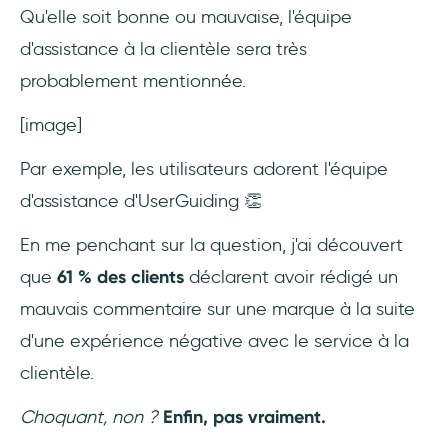
Qu'elle soit bonne ou mauvaise, l'équipe
Un nouveau regard sur l'Assistance en libre-
service : Centres de Ressources 🧑‍💻
d'assistance à la clientèle sera très
probablement mentionnée.
👉 Essayez UserGuiding gratuitement 👈
[image]
5- Mettre en place de nouveaux flux de
travail d'assistance
Par exemple, les utilisateurs adorent l'équipe
d'assistance d'UserGuiding 👏
6- Suivi des résultats
En me penchant sur la question, j'ai découvert
7- Tester, optimiser et mettre à jour
que
61 % des clients
déclarent avoir rédigé un
mauvais commentaire sur une marque à la suite
3 exemples de réduction des tickets
d'assistance : les cas de réussite
d'une expérience négative avec le service à la
d'UserGuiding
clientèle.
1- Grove HR
Choquant, non ?
Enfin, pas vraiment.