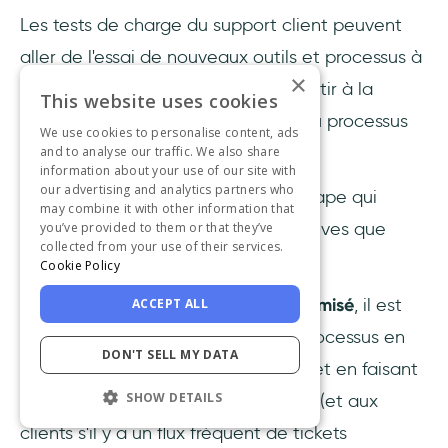
Les tests de charge du support client peuvent
aller de l'essai de nouveaux outils et processus à
×
des tests A/B, l'objectif étant d'aboutir à la
This website uses cookies
version la plus optimisée possible du processus
We use cookies to personalise content, ads
de support client.
and to analyse our traffic. We also share
information about your use of our site with
our advertising and analytics partners who
Les tests permettent d'optimiser l'étape qui
may combine it with other information that
consiste à adopter les options positives que
you’ve provided to them or that they’ve
collected from your use of their services.
vous avez testées.
Cookie Policy
Une fois que tout a été testé et optimisé
, il est
ACCEPT ALL
indispensable de mettre à jour le processus en
DON'T SELL MY DATA
révisant les documents disponibles et en faisant
SHOW DETAILS
les annonces nécessaires à l'équipe (et aux
clients s'il y a un flux fréquent de tickets