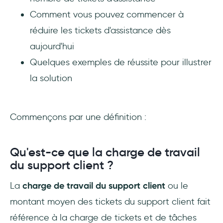
Comment puis-je gérer les tickets
Comment vous pouvez commencer à
d'assistance ?
réduire les tickets d'assistance dès
Comment réduire le nombre de tickets
aujourd'hui
d'assistance ?
Quelques exemples de réussite pour illustrer
la solution
Comment réduire le temps de résolution des
tickets ?
Commençons par une définition :
Qu'est-ce que la charge de travail
du support client ?
La
charge de travail du support client
ou le
montant moyen des tickets du support client fait
référence à la charge de tickets et de tâches