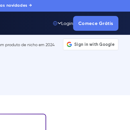
 as novidades →
Comece Grátis
Login
Top 50 entre
175.000+ Produtos
A única plataforma
de adoção digital
confiada por
milhares de
compradores
corporativos.
SAIBA MAIS