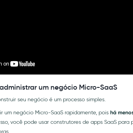
 administrar um negócio Micro-SaaS
onstruir seu negócio é um processo simples.
ir um negócio Micro-SaaS rapidamente, pois
há menos
isso, você pode usar construtores de apps SaaS para 
ras.