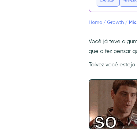
CHATGPT
PERPLEX
Onde buscar ideias para um
Micro-SaaS?
Mic
O caminho da ideia para o
Home
/
Growth
/
produto em um Micro-SaaS
O que considerar ao construir
Você já teve algu
o MVP do seu Micro-SaaS
que o fez pensar q
Obtendo os seus primeiros
clientes
Talvez você esteja 
Conclusão