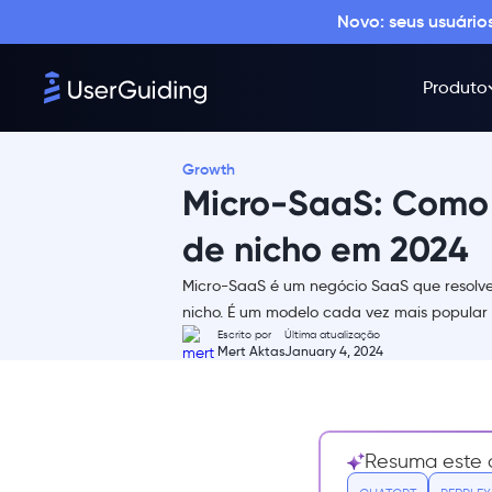
Novo: seus usuári
Produto
Growth
Micro-SaaS: Como 
de nicho em 2024
Micro-SaaS é um negócio SaaS que resolve
O que é Micro-SaaS?
nicho. É um modelo cada vez mais popular
Escrito por
Última atualização
Benefícios de administrar um
Mert Aktas
January 4, 2024
negócio Micro-SaaS
Como ele se diferencia de um
SaaS comum? É melhor ou
pior?
Resuma este a
Encontrando uma boa ideia