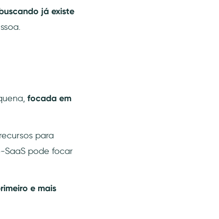
buscando já existe
ssoa.
uena,
focada em
recursos para
o-SaaS pode focar
rimeiro e mais