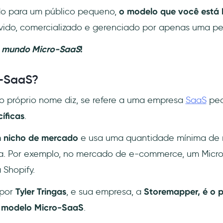
do para um público pequeno,
o modelo que você está 
vido, comercializado e gerenciado por apenas uma pe
o mundo Micro-SaaS
!
o-SaaS?
o próprio nome diz, se refere a uma empresa
SaaS
peq
íficas
.
m nicho de mercado
e usa uma quantidade mínima de 
ma. Por exemplo, no mercado de e-commerce, um Micr
 Shopify.
 por
Tyler Tringas
, e sua empresa, a
Storemapper, é o p
 modelo Micro-SaaS
.