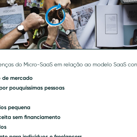
erenças do Micro-SaaS em relação ao modelo SaaS con
o de mercado
por pouquíssimas pessoas
ios pequena
ceita sem financiamento
dos
nte para indivíduos e freelancers