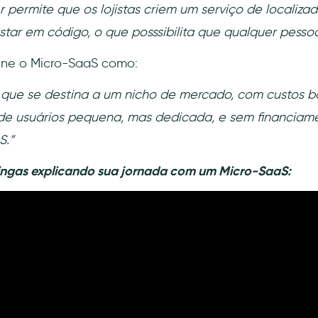
permite que os lojistas criem um serviço de localizad
star em código, o que posssibilita que qualquer pessoa
ine o Micro-SaaS como:
que se destina a um nicho de mercado, com custos ba
 de usuários pequena, mas dedicada, e sem financiame
S.”
Tringas explicando sua jornada com um Micro-SaaS: