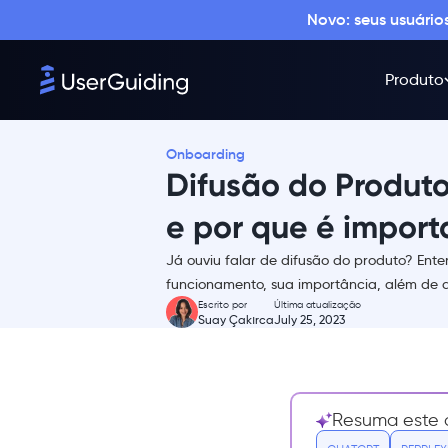
Novo: seus usuári
Produto
Onboarding
Difusão do Produt
e por que é import
Já ouviu falar de difusão do produto? Ente
O que é difusão do produto?
funcionamento, sua importância, além de a
Escrito por
Última atualização
O que é a curva de difusão do
Suay Çakırca
July 25, 2023
produto?
2 exemplos reais de difusão do
produto
Starbucks College
Resuma este a
Achievement Plan