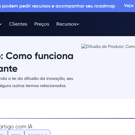
os podem pedir recursos e acompanhar seu roadmap
Veja
Clientes
Preços
Recursos
o: Como funciona
ante
nda a lei da difusão da inovação, seu
lguns outros termos relacionados.
rtigo com IA