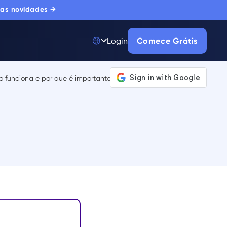
 as novidades →
Comece Grátis
Login
Top 50 entre
175.000+ Produtos
A única plataforma
de adoção digital
confiada por
milhares de
compradores
corporativos.
SAIBA MAIS