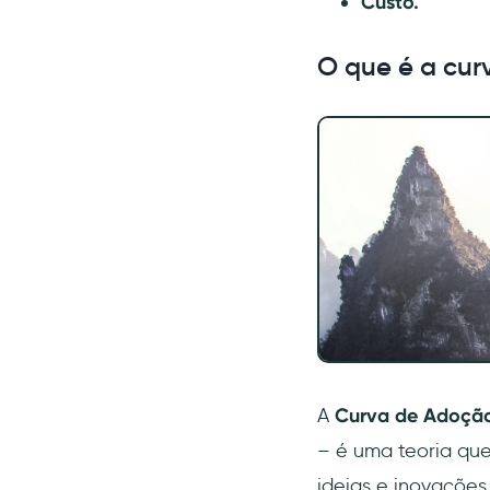
Custo.
O que é a cur
A
Curva de Adoção
– é uma teoria qu
ideias e inovações