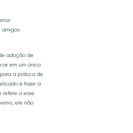
menor
r amigos
 de adoção de
ocar em um único
para a prática de
licado é fazer a
e refere a esse
bismo, ele não