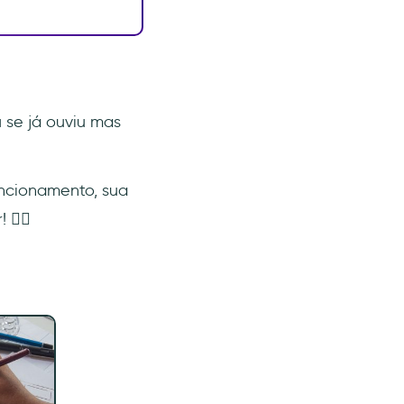
u se já ouviu mas
uncionamento, sua
 ✍🏼