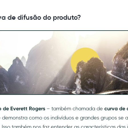
va de difusão do produto?
 de Everett Rogers
– também chamada de
curva de 
e demonstra como os indivíduos e grandes grupos se
. Isso também nos faz entender as características das