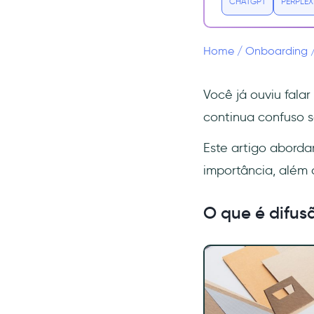
CHATGPT
PERPLEX
Laboratório de Realidade
Mista da Oklahoma State
University
Home
/
Onboarding
Conclusão
Perguntas Frequentes
Você já ouviu falar
O que significa difusão da
continua confuso s
inovação em negócios?
Quais são as cinco etapas da
Este artigo aborda
difusão do produto?
importância, além 
Como ocorre a difusão do
produto?
O que é difus