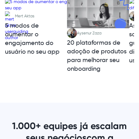
Mert Aktas
5 modos de
As 
aumentar o
sol
Aysenur Zaza
20 plataformas de
engajamento do
gui
adoção de produtos
usuário no seu app
dif
para melhorar seu
uso
onboarding
1.000+ equipes já escalam
seus negócios
com a