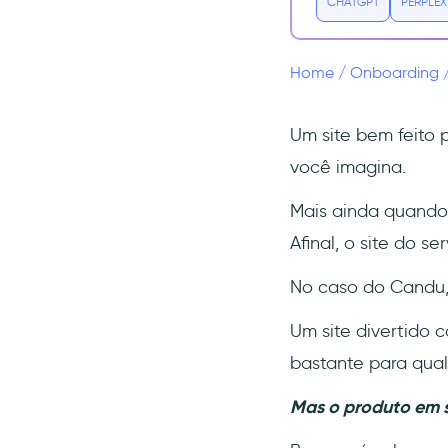
CHATGPT
PERPLEX
6- Helppier
Conclusão
Home
/
Onboarding
Perguntas Frequentes
Quem deveria usar o
Candu?
Um site bem feito 
Quanto custa o Candu?
você imagina.
Quais são as melhores
Mais ainda quando
alternativas ao Candu?
Afinal, o site do s
No caso do Candu,
Um site divertido
bastante para qual
Mas o produto em s