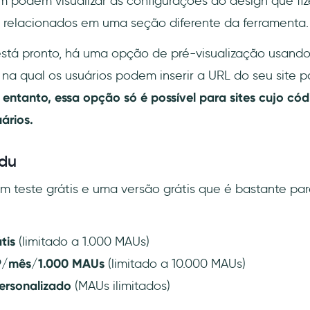
 podem visualizar as configurações do design que fiz
 relacionados em uma seção diferente da ferramenta.
stá pronto, há uma opção de pré-visualização usand
a qual os usuários podem inserir a URL do seu site p
 entanto, essa opção só é possível para sites cujo có
ários.
du
 teste grátis e uma versão grátis que é bastante pa
tis
(limitado a 1.000 MAUs)
9
/
mês
/
1.000 MAUs
(limitado a 10.000 MAUs)
ersonalizado
(MAUs ilimitados)