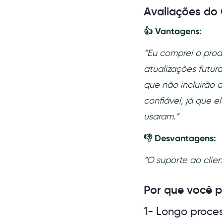
Avaliações do
👍 Vantagens:
“Eu comprei o prod
atualizações futur
que não incluirão 
confiável, já que 
usaram.”
👎 Desvantagens:
“O suporte ao clien
Por que você p
1- Longo proce