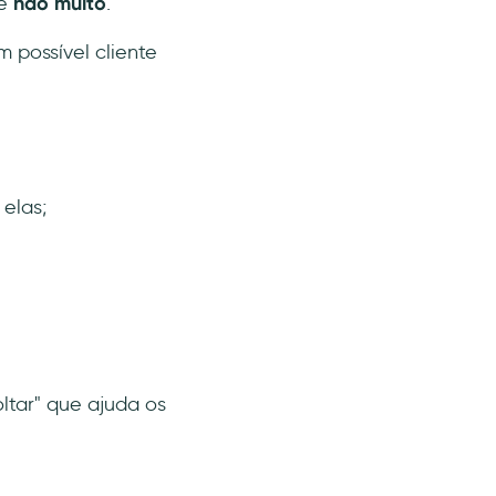
ue
não muito
.
 possível cliente
elas;
ltar" que ajuda os