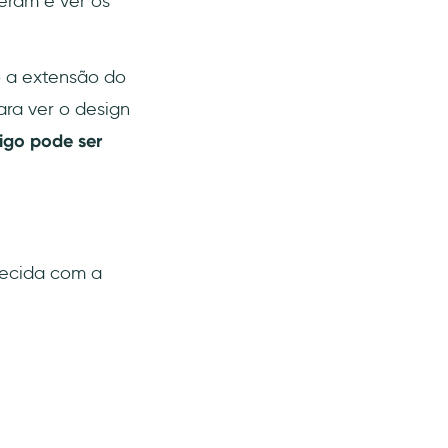
eram e ver os
o a extensão do
ara ver o design
digo pode ser
recida com a