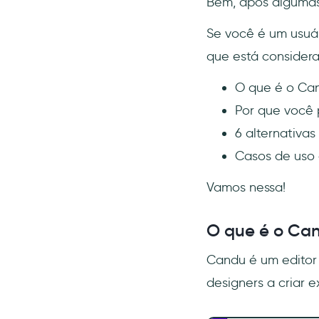
Bem, após algumas
Se você é um usuár
que está considera
O que é o Can
Por que você 
6 alternativas
Casos de uso 
Vamos nessa!
O que é o Ca
Candu é um editor 
designers a criar e