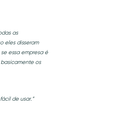
odas as
o eles disseram
a se essa empresa é
e basicamente os
ácil de usar.”