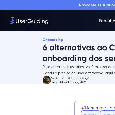
Novo: seus usuári
Produto
O que é o Candu?
Preços do Candu
Avaliações do Candu
Onboarding
6 alternativas ao 
Por que você precisa de uma
alternativa ao Candu
onboarding dos se
As principais alternativas ao
Candu
Para obter mais usuários, você precisa de 
1- UserGuiding – Onboarding
Candu e precisa de uma alternativa, aqui
interativo sem código
Escrito por
Última atualização
Serra Alban
May 22, 2023
2- Pendo
3- Appcues
4- Product Fruits
Resuma este a
5- Intro.js