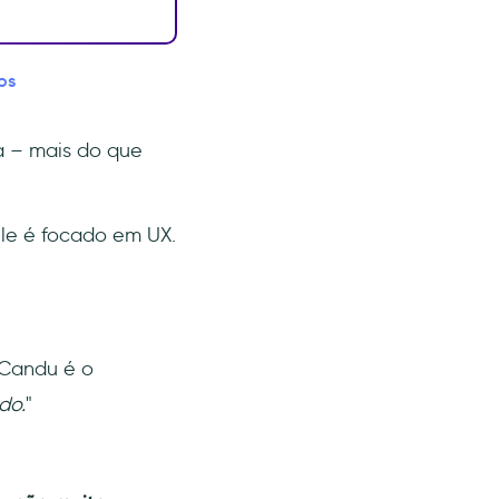
os
a – mais do que
le é focado em UX.
 Candu é o
do.
"