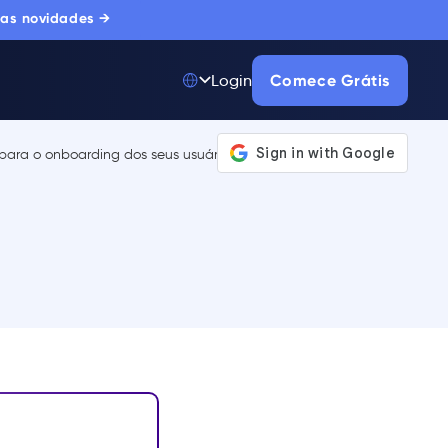
 as novidades →
Comece Grátis
Login
Top 50 entre
175.000+ Produtos
A única plataforma
de adoção digital
confiada por
milhares de
compradores
corporativos.
SAIBA MAIS