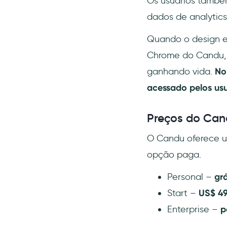
Os usuários também
dados de analytics
Quando o design e
Chrome do Candu, n
ganhando vida.
No
acessado pelos usu
Preços do Can
O Candu oferece um
opção paga.
Personal –
grá
Start –
US$ 4
Enterprise –
p