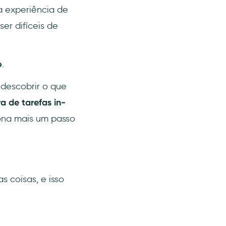
a experiência de
er difíceis de
o
.
descobrir o que
a de tarefas in-
ona mais um passo
s coisas, e isso