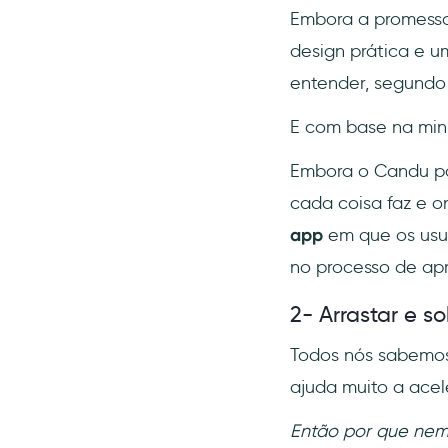
Embora a promessa
design prática e u
entender, segundo 
E com base na min
Embora o Candu pa
cada coisa faz e o
app
em que os usuá
no processo de ap
2- Arrastar e s
Todos nós sabemos q
ajuda muito a acele
Então por que nem