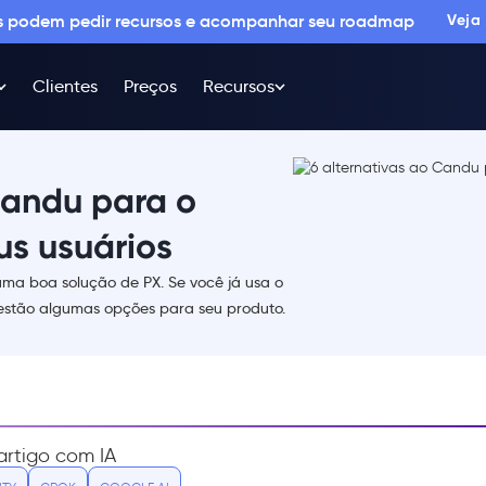
os podem pedir recursos e acompanhar seu roadmap
Veja
Clientes
Preços
Recursos
Candu para o
us usuários
uma boa solução de PX. Se você já usa o
 estão algumas opções para seu produto.
rtigo com IA