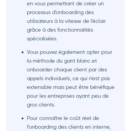
en vous permettant de créer un
Onboarding minimal : articles de la base de
connaissances et manuels d'utilisation
processus d'onboarding des
utilisateurs à la vitesse de l'éclair
Utilisation d'un outil tiers pour l'onboarding
grâce à des fonctionnalités
des utilisateurs : Quel est le prix
spécialisées.
d'UserGuiding ?
Vous pouvez également opter pour
Un coût nettement plus abordable
la méthode du gant blanc et
Aucun code n'est nécessaire
onboarder chaque client par des
appels individuels, ce qui n'est pas
Une publication rapide comme l'éclair
extensible mais peut être bénéfique
pour les entreprises ayant peu de
De multiples fonctionnalités spécialisées
pour l'onboarding des utilisateurs
gros clients.
Intégrations avec votre stack
Pour connaître le coût réel de
technologique
l'onboarding des clients en interne,