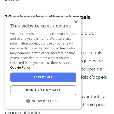
1:1 onboarding : démo et appels
×
d'onboarding
This website uses cookies
La deuxième option consiste à prendre des
We use cookies to personalise content, ads
and to analyse our traffic. We also share
gants blancs.
information about your use of our site with
our advertising and analytics partners who
Sans nécessiter de développement ou d'outils
may combine it with other information that
you’ve provided to them or that they’ve
tiers, vous pouvez demander à vos équipes de
collected from your use of their services.
Cookie Policy
réussite client/support/vente de s'occuper de
l'onboarding des utilisateurs par le biais d'appels
ACCEPT ALL
1:1.
DON'T SELL MY DATA
Ils participent à l'appel et font découvrir l'outil à
SHOW DETAILS
l'utilisateur, ce qui prend environ une heure pour
chaque utilisateur.