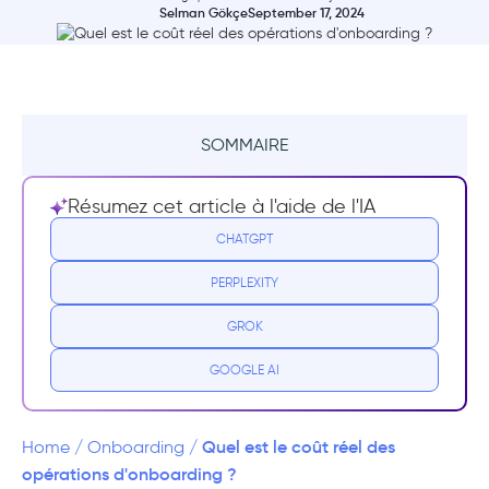
Selman Gökçe
September 17, 2024
SOMMAIRE
Résumé
Résumez cet article à l'aide de l'IA
Notre calculatrice
CHATGPT
PERPLEXITY
Choisir le type d'onboarding dont vous
disposez (ou dont vous avez besoin)
GROK
Processus d'onboarding automatisés et
GOOGLE AI
interactifs
Appels de démonstration ou d'onboarding
Quel est le coût réel des
Home
/
Onboarding
/
1:1
opérations d'onboarding ?