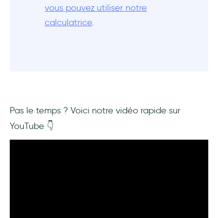
vous pouvez utiliser notre
Conclusion
calculatrice
.
Questions Fréquentes
En quoi consiste l'onboarding des utilisateurs
?
Quelle est la méthode la plus abordable
pour onboarder les utilisateurs ?
Pas le temps ? Voici notre vidéo rapide sur
YouTube 👇
L'onboarding des utilisateurs est-il inclus
dans le CAC ?