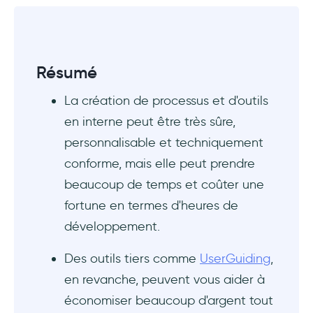
Outils internes ou tiers
Pourquoi les gens préfèrent-ils l'approche
Résumé
interne ?
La création de processus et d'outils
Les inconvénients de l'internalisation
en interne peut être très sûre,
Avantages des produits et services de tiers
personnalisable et techniquement
conforme, mais elle peut prendre
Options internes pour l'onboarding des
beaucoup de temps et coûter une
utilisateurs
fortune en termes d'heures de
Expériences automatisées et interactives
développement.
construites en interne
Des outils tiers comme
UserGuiding
,
1:1 onboarding : démo et appels
en revanche, peuvent vous aider à
d'onboarding
économiser beaucoup d'argent tout