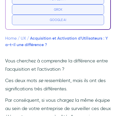
Indicateurs pour suivre l'acquisition des
utilisateurs
GROK
Comment améliorer l'acquisition
GOOGLE AI
d'utilisateurs ?
Activation de l'utilisateur
Acquisition et Activation d'Utilisateurs : Y
Home
/
UX
/
a-t-il une différence ?
Mesures de suivi de l'activation
Vous cherchez à comprendre la différence entre
Comment améliorer l'activation des
l'acquisition et l'activation ?
utilisateurs ?
Ces deux mots
se
ressemblent, mais ils ont des
Activation vs Acquisition - Différences et
similitudes essentielles
significations très différentes.
Par conséquent, si vous chargez la même équipe
Conclusion
au sein de votre entreprise de surveiller ces deux