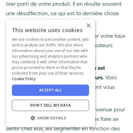
tirer parti de votre produit. Il en résulte souvent
une désaffection, ce qui est la dernière chose
que vous souhaitez.
×
This website uses cookies
Il s'ensuit que vous pouvez augmenter votre taux
We use cookies to personalise content, ads
d'activation en expliquant à vos utilisateurs
and to analyse our traffic. We also share
information about your use of our site with
comment tirer parti de votre produit.
our advertising and analytics partners who
may combine it with other information that
Ce processus d'éducation des clients est
you’ve provided to them or that they’ve
collected from your use of their services.
synonyme d'onboarding des utilisateurs.
Voici
Cookie Policy
quelques exemples de la manière dont vous
ACCEPT ALL
pouvez onboarder vos utilisateurs :
DON'T SELL MY DATA
Vous pouvez utiliser un écran de bienvenue pour
SHOW DETAILS
accueillir les nouveaux utilisateurs, les faire se
sentir chez eux, les segmenter en fonction des