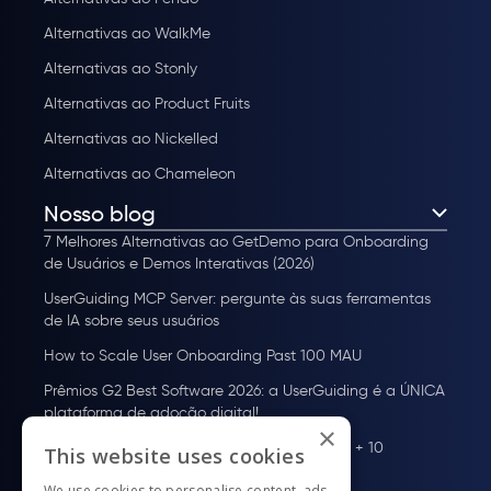
Alternativas ao WalkMe
Alternativas ao Stonly
Alternativas ao Product Fruits
Alternativas ao Nickelled
Alternativas ao Chameleon
Nosso blog
7 Melhores Alternativas ao GetDemo para Onboarding
de Usuários e Demos Interativas (2026)
UserGuiding MCP Server: pergunte às suas ferramentas
de IA sobre seus usuários
How to Scale User Onboarding Past 100 MAU
Prêmios G2 Best Software 2026: a UserGuiding é a ÚNICA
plataforma de adoção digital!
×
Plataforma de adoção de usuários: o que é + 10
This website uses cookies
melhores ferramentas para 2026
We use cookies to personalise content, ads