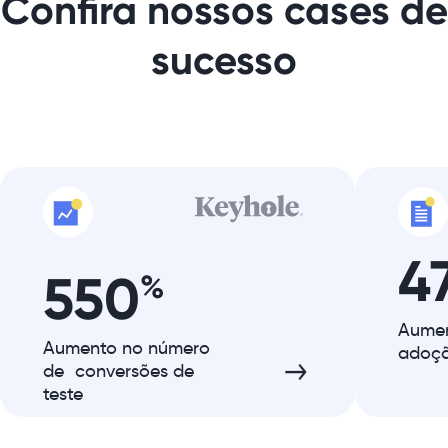
Confira nossos cases de
sucesso
4
550
%
Aumen
Aumento no número
adoçã
de conversões de
teste