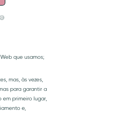
😅
da Web que usamos;
es, mas, às vezes,
as para garantir a
 em primeiro lugar,
ciamento e,