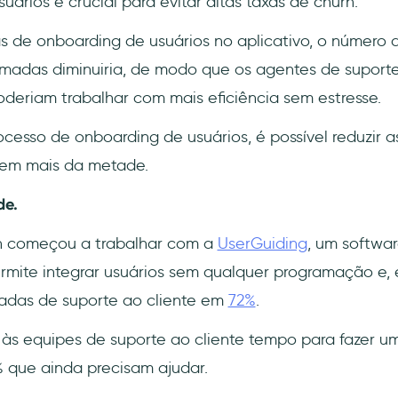
ários é crucial para evitar altas taxas de churn.
 de onboarding de usuários no aplicativo, o número d
madas diminuiria, de modo que os agentes de suport
eriam trabalhar com mais eficiência sem estresse.
esso de onboarding de usuários, é possível reduzir
e em mais da metade.
de.
h começou a trabalhar com a
UserGuiding
, um softwa
rmite integrar usuários sem qualquer programação e, 
adas de suporte ao cliente em
72%
.
 às equipes de suporte ao cliente tempo para fazer u
 que ainda precisam ajudar.