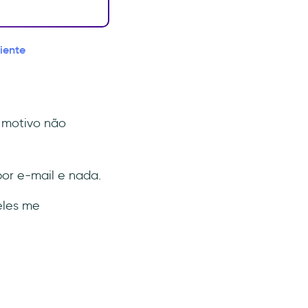
iente
m motivo não
por e-mail e nada.
eles me