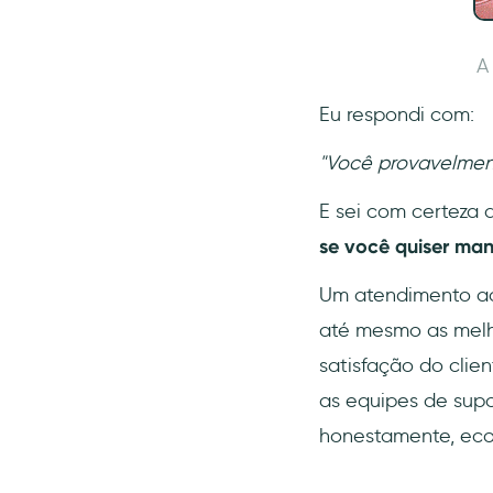
A
Eu respondi com:
"Você provavelmente
E sei com certeza 
se você quiser mant
Um atendimento ao 
até mesmo as melho
satisfação do clie
as equipes de supo
honestamente, eco