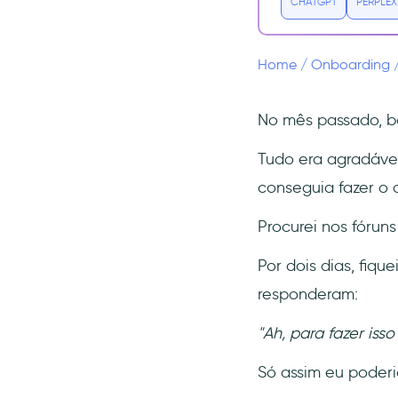
CHATGPT
PERPLEX
Conclusão
Perguntas Frequentes
Home
/
Onboarding
O que faz uma equipe de
suporte ao cliente?
Quem é responsável pelo
No mês passado, b
onboarding dos clientes?
Tudo era agradável
Quais são as melhores
ferramentas de onboarding
conseguia fazer o 
de usuários?
Procurei nos fórun
Por dois dias, fiq
responderam:
"Ah, para fazer iss
Só assim eu poderi