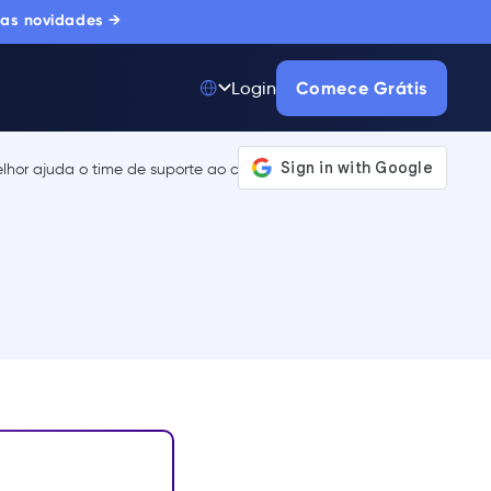
 as novidades →
Comece Grátis
Login
Top 50 entre
175.000+ Produtos
A única plataforma
de adoção digital
confiada por
milhares de
compradores
corporativos.
SAIBA MAIS