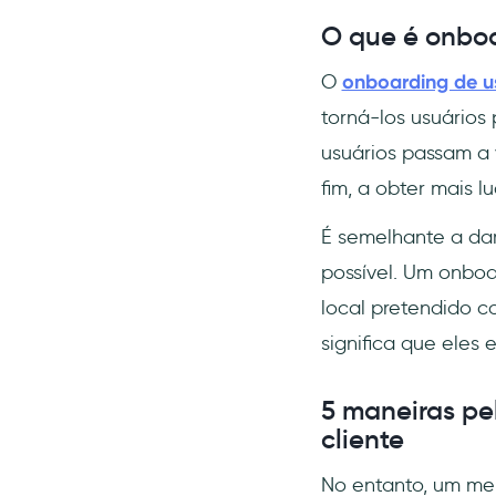
O que é onboa
O
onboarding de u
torná-los usuários
usuários passam a v
fim, a obter mais lu
É semelhante a dar
possível. Um onboa
local pretendido co
significa que eles 
5 maneiras pe
cliente
No entanto, um mel