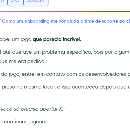
ITY
GROK
GOOGLE AI
Como um onboarding melhor ajuda o time de suporte ao cl
/
aixei um jogo
que parecia incrível.
 até que tive um problema específico, pois por algu
que me era pedido.
s do jogo, entrei em contato com os desenvolvedores 
uei preso no mesmo local, e isso aconteceu depois que 
o você só precisa apertar K."
a continuar jogando.