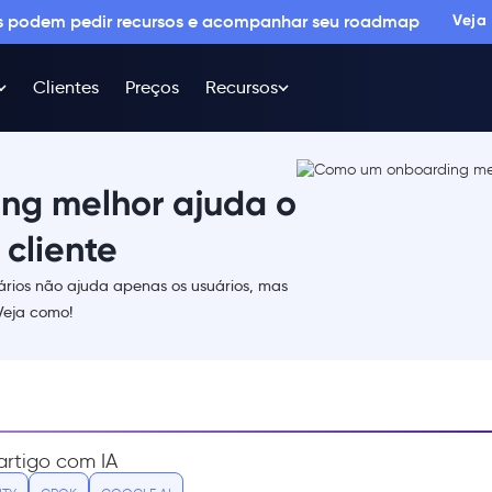
os podem pedir recursos e acompanhar seu roadmap
Veja
Clientes
Preços
Recursos
ng melhor ajuda o
 cliente
rios não ajuda apenas os usuários, mas
Veja como!
rtigo com IA