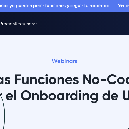
arios ya pueden pedir funciones y seguir tu roadmap
Ver 
Precios
Recursos
Webinars
as Funciones No-Co
 el Onboarding de 