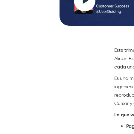
Este trim
Alican B
cada una
Es una m
ingenierí
reproduc
Cursor y
Lo que v
Pag