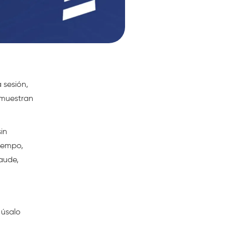
 sesión,
 muestran
in
tiempo,
aude,
 úsalo