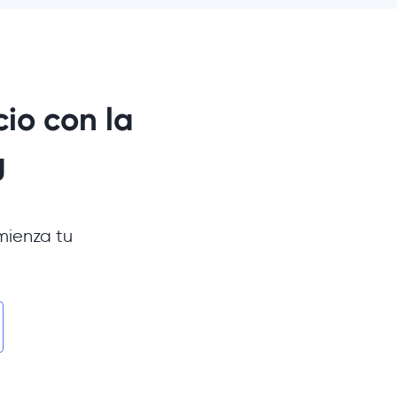
io con la
g
mienza tu