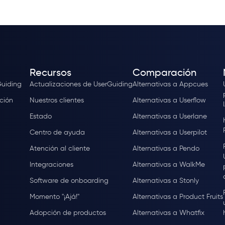
Recursos
Comparación
Guiding
Actualizaciones de UserGuiding
Alternativas a Appcues
ción
Nuestros clientes
Alternativas a Userflow
Estado
Alternativas a Userlane
Centro de ayuda
Alternativas a Userpilot
Atención al cliente
Alternativas a Pendo
Integraciones
Alternativas a WalkMe
Software de onboarding
Alternativas a Stonly
Momento "¡Ajá!"
Alternativas a Product Fruits
Adopción de productos
Alternativas a Whatfix