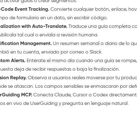
a activar guías o crear segmentos.
Code Event Tracking.
Convierte cualquier botón, enlace, hov
po de formulario en un dato, sin escribir código.
alization with Auto-Translate.
Traduce una guía completa con
ublícala tal cual o envíala a revisión humana.
ification Management.
Un resumen semanal o diario de lo q
bió en tu cuenta, enviado por correo o Slack.
tom Alerts.
Entérate el mismo día cuando una guía se rompe
uesta deja de recibir respuestas o baja la finalización.
sion Replay.
Observa a usuarios reales moverse por tu produc
de se atascan. Los campos sensibles se enmascaran por def
rGuiding MCP.
Conecta Claude, Cursor o Codex directament
os en vivo de UserGuiding y pregunta en lenguaje natural.