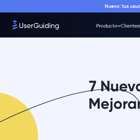
Nuevo: tus usu
Producto
Clientes
7 Nuev
Mejorar