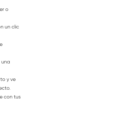
er o
 un clic
ue
, una
to y ve
ecto.
e con tus