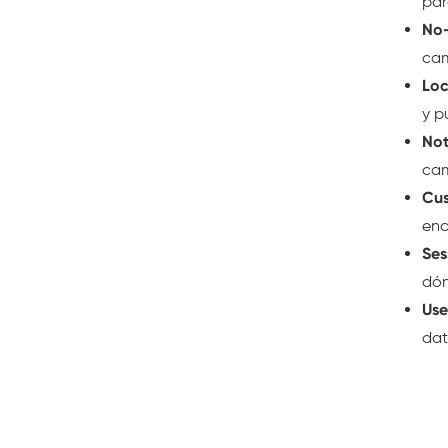
par
No-
cam
Loc
y p
Not
cam
Cus
enc
Ses
dón
Use
dat