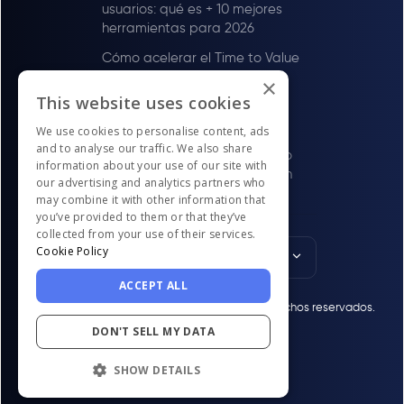
usuarios: qué es + 10 mejores
herramientas para 2026
Cómo acelerar el Time to Value
(con UserGuiding)
×
This website uses cookies
Cómo mejorar la satisfacción
del cliente (con UserGuiding)
We use cookies to personalise content, ads
and to analyse our traffic. We also share
Cómo impulsar el compromiso
information about your use of our site with
y la retención de usuarios (con
our advertising and analytics partners who
UserGuiding)
may combine it with other information that
you’ve provided to them or that they’ve
collected from your use of their services.
Cookie Policy
English
ACCEPT ALL
© UserGuiding 2026 - Todos los derechos reservados.
DON'T SELL MY DATA
SHOW DETAILS