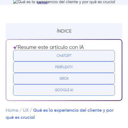
ÍNDICE
¿Qué es la experiencia del cliente?
Resume este artículo con IA
Desglosando la CX
CHATGPT
PERPLEXITY
¿Por qué es importante la experiencia del
cliente?
GROK
Ejemplos de experiencia del cliente
GOOGLE AI
Microsoft contra Apple: CX gana
Qué es la experiencia del cliente y por
Home
/
UX
/
La diferencia entre la experiencia del cliente
qué es crucial
y el éxito del cliente