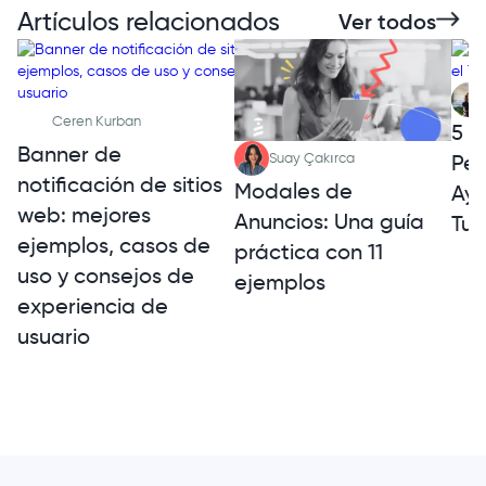
Artículos relacionados
Ver todos
Ceren Kurban
5 E
Banner de
Per
Suay Çakırca
notificación de sitios
Modales de
Ayu
web: mejores
Anuncios: Una guía
Tuy
ejemplos, casos de
práctica con 11
uso y consejos de
ejemplos
experiencia de
usuario