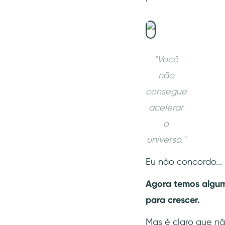
reclamações e os elogios
mais comuns?
Fase 5: Conquistando mercados
novos/adjacentes
15- O mercado muda e os
"Você
seus concorrentes
também
não
16- Que tal mudar o mercado
consegue
você mesmo?
acelerar
17- É hora de localizar o
o
conteúdo e pensar no
mercado internacional
universo."
Fase 6: Iterar, melhorar e
Eu não concordo...
crescer
18- Nunca subestime o poder
Agora temos alguma
dos KPIs
para crescer.
19- Você precisa de ajuda
dos outros ou de si
Mas é claro que nã