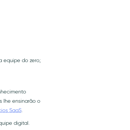
a equipe do zero;
onhecimento
s lhe ensinarão o
cios SaaS
.
ipe digital.