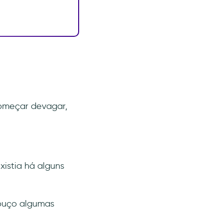
omeçar devagar,
istia há alguns
 ouço algumas