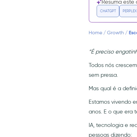
Resuma este a
Fase 3: Escalando o seu negócio
SaaS
CHATGPT
PERPLEX
9- Você já oferece
onboarding com
autoatendimento?
Esc
Home
/
Growth
/
10- Afinal, como crescer
organicamente?
“É preciso engatinh
11- Você já revisou as suas
primeiras campanhas de
Todos nós crescem
marketing?
sem pressa.
Fase 4: Lidando com retenção e
churn
Mas qual é a defin
12- Como estão as suas
equipes de atendimento ao
Estamos vivendo em
cliente?
anos. E o que era 
13- Como estão os seus
clientes?
IA, tecnologia e r
14- Quais são as
pessoas dizendo: