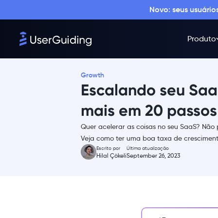
1- Encontrando a ideia certa
Novo: seus usuári
e a equipe certa
2- Obtendo ajuda com
Produto
ferramentas de terceiros
3- Encontrando o seu
Product-Market Fit
Growth
4- Complete os detalhes
Escalando seu Saa
Fase 2: Conquistando os
primeiros clientes
mais em 20 passos
5- Use a sua rede
Quer acelerar as coisas no seu SaaS? Não 
6- Use comunidades
Veja como ter uma boa taxa de crescimento
online
Escrito por
Última atualização
Hilal Çökeli
September 26, 2023
7- Trace um plano de
marketing de conteúdo e
anúncios
8- Experimente com
descontos/promoções