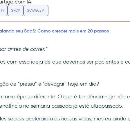
rtigo com IA
ITY
GROK
GOOGLE AI
alando seu SaaS: Como crescer mais em 20 passos
ar antes de correr.”
os com essa ideia de que devemos ser pacientes e c
ição de "pressa" e "devagar" hoje em dia?
 uma época diferente. O que é tendência hoje não ex
tendência na semana passada já está ultrapassado.
edes sociais aceleraram as nossas vidas, mas eu ainda