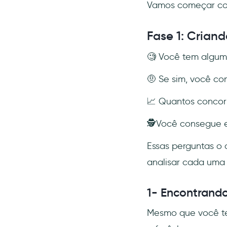
Vamos começar com
Fase 1: Crian
🧐 Você tem algum
🤨 Se sim, você co
📈 Quantos concor
🕵️Você consegue e
Essas perguntas o 
analisar cada uma 
1- Encontrando
Mesmo que você ten