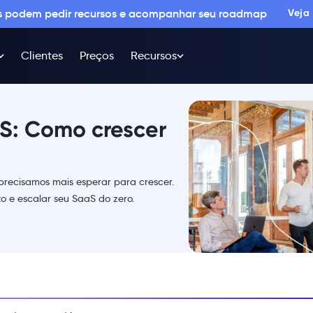
os podem pedir recursos e acompanhar seu roadmap
Veja
Clientes
Preços
Recursos
S: Como crescer
precisamos mais esperar para crescer.
 e escalar seu SaaS do zero.