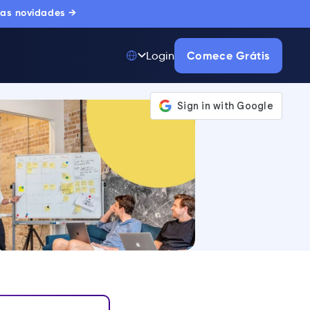
 as novidades →
Comece Grátis
Login
Top 50 entre
175.000+ Produtos
A única plataforma
de adoção digital
confiada por
milhares de
compradores
corporativos.
SAIBA MAIS