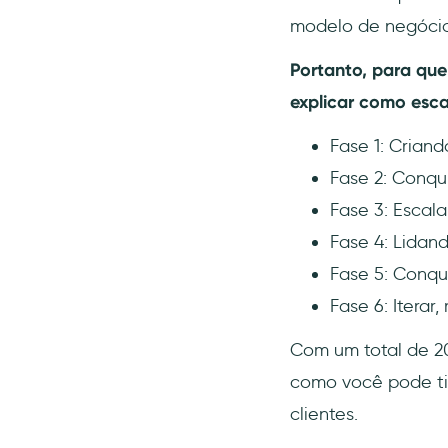
mesmo?
modelo de negócio
20- Para continuar sendo o
melhor, você precisa se
Portanto, para que
tornar o melhor quantas
vezes for necessário
explicar como esca
Conclusão
Fase 1: Crian
Perguntas Frequentes
Fase 2: Conqui
O quão rápido uma empresa
SaaS pode crescer?
Fase 3: Escal
Como eu conquisto mais
Fase 4: Lidan
clientes para meu SaaS?
Fase 5: Conq
Qual é a melhor forma de
Fase 6: Iterar
fazer seu SaaS crescer
rapidamente?
Com um total de 20
como você pode ti
clientes.