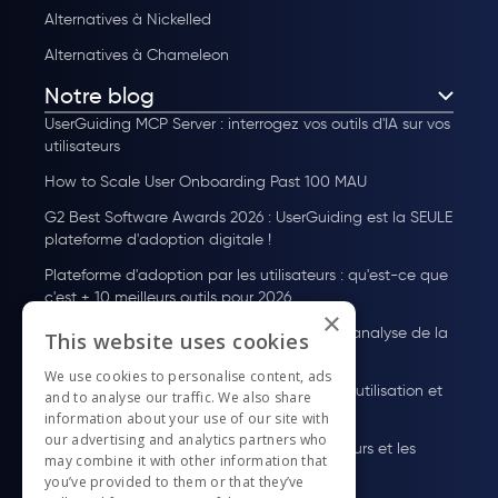
Alternatives à Nickelled
Alternatives à Chameleon
Notre blog
UserGuiding MCP Server : interrogez vos outils d'IA sur vos
utilisateurs
How to Scale User Onboarding Past 100 MAU
G2 Best Software Awards 2026 : UserGuiding est la SEULE
plateforme d'adoption digitale !
Plateforme d'adoption par les utilisateurs : qu'est-ce que
c'est + 10 meilleurs outils pour 2026
×
Guide des Tarifs de Pendo : Plans, coûts et analyse de la
This website uses cookies
valeur
We use cookies to personalise content, ads
À quoi sert WalkMe ? Fonctionnalités, cas d'utilisation et
and to analyse our traffic. We also share
tarifs
information about your use of our site with
our advertising and analytics partners who
Comment onboarder des nouvelles utilisateurs et les
may combine it with other information that
fidéliser
you’ve provided to them or that they’ve