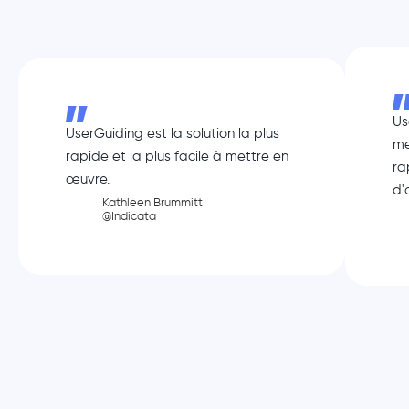
Us
UserGuiding est la solution la plus
me
rapide et la plus facile à mettre en
ra
œuvre.
d'
Kathleen Brummitt
@Indicata