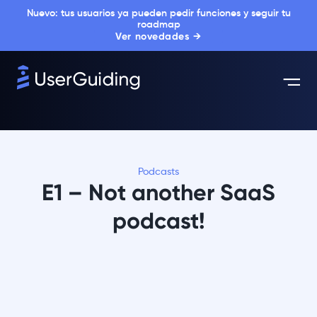
Nuevo: tus usuarios ya pueden pedir funciones y seguir tu
roadmap
Ver novedades →
Podcasts
E1 – Not another SaaS
podcast!