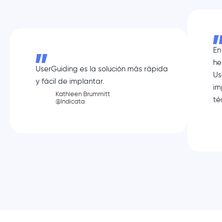
En
he
UserGuiding es la solución más rápida
Us
y fácil de implantar.
im
Kathleen Brummitt
té
@Indicata