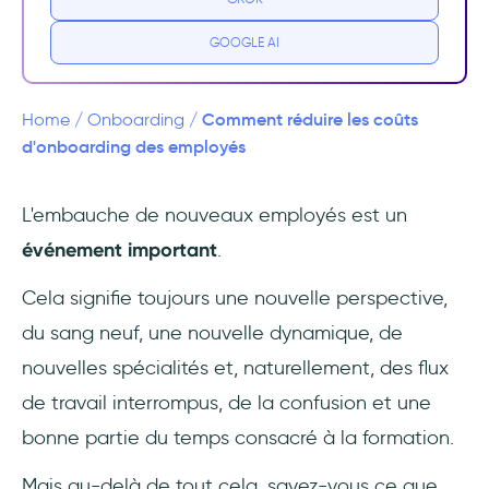
onboarding
GOOGLE AI
4- Être un mentor
5- Réduire le temps de productivité
Comment réduire les coûts
Home
/
Onboarding
/
d'onboarding des employés
Conclusion
L'embauche de nouveaux employés est un
Questions Fréquentes
événement important
.
Quels sont les coûts d'onboarding ?
Cela signifie toujours une nouvelle perspective,
Pourquoi l'onboarding coûte-t-il si cher ?
du sang neuf, une nouvelle dynamique, de
nouvelles spécialités et, naturellement, des flux
de travail interrompus, de la confusion et une
bonne partie du temps consacré à la formation.
Mais au-delà de tout cela, savez-vous ce que