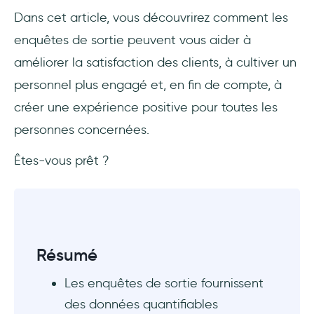
16 questions pour l'enquête de départ des
Dans cet article, vous découvrirez comment les
clients et des employés
enquêtes de sortie peuvent vous aider à
Enquêtes de sortie des employés
améliorer la satisfaction des clients, à cultiver un
personnel plus engagé et, en fin de compte, à
Enquêtes de sortie auprès des clients
créer une expérience positive pour toutes les
Mesures à prendre pour utiliser les données
personnes concernées.
des enquêtes de sortie
Êtes-vous prêt ?
Identifier les tendances et les domaines
d'amélioration
Établir des priorités en fonction de
l'impact
Résumé
Élaborer des plans d'action
Les enquêtes de sortie fournissent
Mise en œuvre et suivi des changements
des données quantifiables