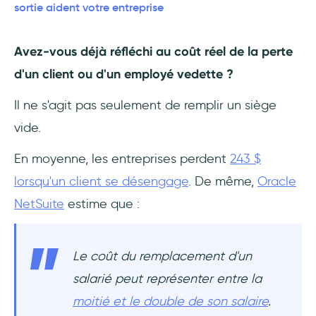
Détecter les problèmes potentiels au sein de
sortie aident votre entreprise
l'entreprise ou de l'expérience client
Avez-vous déjà réfléchi au coût réel de la perte
Améliorer les stratégies de fidélisation des
d'un client ou d'un employé vedette ?
employés et la satisfaction des clients
Il ne s'agit pas seulement de remplir un siège
Informer les décisions fondées sur des
données pour l'amélioration des processus
vide.
En moyenne, les entreprises perdent
243 $
Se sentir valorisé et écouté par l'entreprise
lorsqu'un client se désengage
. De même,
Oracle
Contribuer à des changements positifs pour
NetSuite
estime que :
les futurs employés/clients
Comment recueillir les meilleures
Le coût du remplacement d'un
informations grâce aux enquêtes de départ
?
salarié peut représenter entre la
moitié et le double de son salaire
.
Calendrier