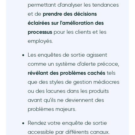
permettant d'analyser les tendances
Communiquer les progrès et les prochaines
et de
prendre des décisions
étapes
éclairées sur l'amélioration des
Conclusion
processus
pour les clients et les
employés.
Questions Fréquentes
Les enquêtes de sortie agissent
Quand réaliser une enquête de sortie ?
comme un système d'alerte précoce,
révélant des problèmes cachés
tels
Les enquêtes de sortie sont-elles fiables ?
que des styles de gestion médiocres
Quel est l'intérêt des entretiens de sortie ?
ou des lacunes dans les produits
avant qu'ils ne deviennent des
problèmes majeurs.
Rendez votre enquête de sortie
accessible par différents canaux.