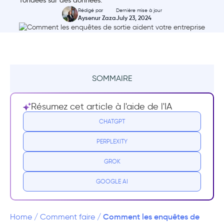
fondées sur des données.
Rédigé par
Dernière mise à jour
Aysenur Zaza
July 23, 2024
SOMMAIRE
Résumé
Résumez cet article à l'aide de l'IA
Qu'est-ce qu'une enquête de sortie ?
CHATGPT
PERPLEXITY
Pourquoi les enquêtes de sortie sont-elles
importantes ?
GROK
Identifier les raisons courantes de la rotation
GOOGLE AI
du personnel ou de l'attrition de la
clientèle
Comment les enquêtes de
Home
/
Comment faire
/