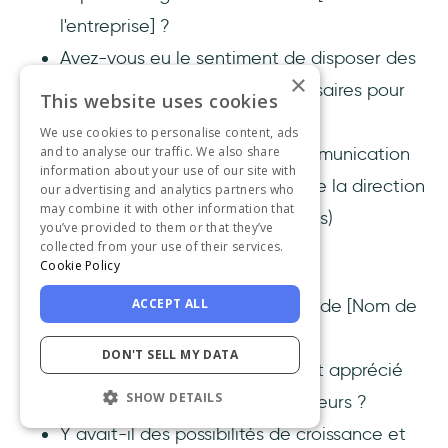
l'entreprise] ?
Avez-vous eu le sentiment de disposer des
×
ressources et du soutien nécessaires pour
This website uses cookies
réussir dans votre fonction ?
We use cookies to personalise content, ads
Comment évaluez-vous la communication
and to analyse our traffic. We also share
information about your use of our site with
et la transparence de la part de la direction
our advertising and analytics partners who
may combine it with other information that
? (Échelle ou questions ouvertes)
you’ve provided to them or that they’ve
collected from your use of their services.
Culture d'entreprise
Cookie Policy
Décrivez la culture d'entreprise de [Nom de
ACCEPT ALL
l'entreprise] en 3 mots.
DON'T SELL MY DATA
Vous êtes-vous senti valorisé et apprécié
SHOW DETAILS
par vos collègues et vos supérieurs ?
Y avait-il des possibilités de croissance et