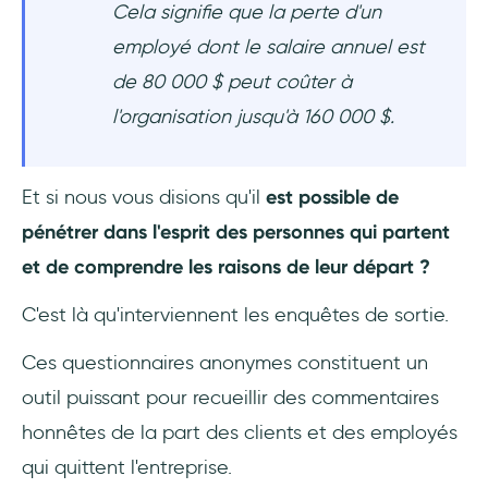
Cela signifie que la perte d'un
La confidentialité est essentielle
employé dont le salaire annuel est
de 80 000 $ peut coûter à
Plusieurs voies de retour d'information
l'organisation jusqu'à 160 000 $.
La clarté est reine
Et si nous vous disions qu'il
est possible de
Des questions sur mesure pour des
informations sur mesure
pénétrer dans l'esprit des personnes qui partent
et de comprendre les raisons de leur départ ?
Bouclez la boucle : Montrez que vous vous
souciez des autres
C'est là qu'interviennent les enquêtes de sortie.
Inciter à la participation (facultatif)
Ces questionnaires anonymes constituent un
outil puissant pour recueillir des commentaires
Les données, c'est le pouvoir, analysez-les
honnêtes de la part des clients et des employés
régulièrement
qui quittent l'entreprise.