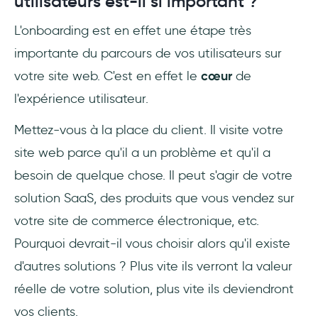
utilisateurs est-il si important ?
l'engagement des utilisateurs
L'onboarding est en effet une étape très
12- La brièveté et la clarté peuvent s'avérer
importante du parcours de vos utilisateurs sur
très efficaces
votre site web. C'est en effet le
cœur
de
13- Éduquez vos clients avec des guides
l'expérience utilisateur.
interactifs
Mettez-vous à la place du client. Il visite votre
14- La personnalisation de l'onboarding
site web parce qu'il a un problème et qu'il a
ajoute de la valeur à votre produit
besoin de quelque chose. Il peut s'agir de votre
solution SaaS, des produits que vous vendez sur
15- Les check-lists sont très utiles
votre site de commerce électronique, etc.
Pourquoi devrait-il vous choisir alors qu'il existe
d'autres solutions ? Plus vite ils verront la valeur
réelle de votre solution, plus vite ils deviendront
vos clients.