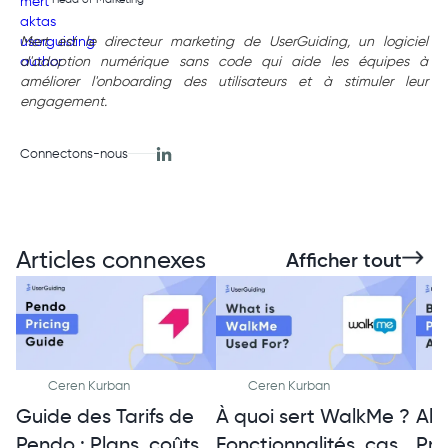
Mert est le directeur marketing de UserGuiding, un logiciel
d'adoption numérique sans code qui aide les équipes à
améliorer l'onboarding des utilisateurs et à stimuler leur
engagement.
Connectons-nous
Articles connexes
Afficher tout
Ceren Kurban
Ceren Kurban
Guide des Tarifs de
À quoi sert WalkMe ?
Alt
Pendo : Plans, coûts
Fonctionnalités, cas
Pro