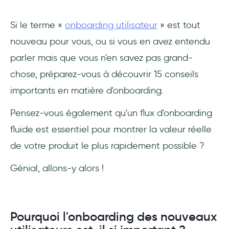
4- Recueillez les commentaires des clients
Si le terme «
onboarding utilisateur
» est tout
nouveau pour vous, ou si vous en avez entendu
5- Prenez le succès des clients au sérieux
parler mais que vous n'en savez pas grand-
6- Suivez et analysez chaque étape
chose, préparez-vous à découvrir 15 conseils
importants en matière d'onboarding.
7- Commencez à faire des tests A/B
Pensez-vous également qu'un flux d'onboarding
8- Répétez et continuez à obtenir de
meilleurs résultats
fluide est essentiel pour montrer la valeur réelle
de votre produit le plus rapidement possible ?
9- Vérifiez le flux d'onboarding de vos
concurrents
Génial, allons-y alors !
10- L'onboarding des utilisateurs doit être
facile
Pourquoi l'onboarding des nouveaux
11- Les guides réutilisables augmentent