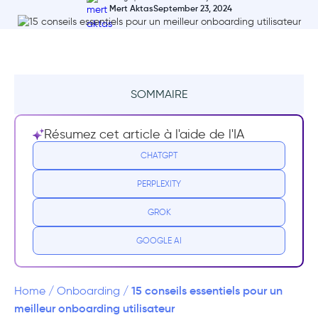
Mert Aktas
September 23, 2024
SOMMAIRE
Pourquoi l'onboarding des nouveaux
Résumez cet article à l'aide de l'IA
utilisateurs est-il si important ?
CHATGPT
15 conseils pour améliorer votre flux
PERPLEXITY
d'onboarding
GROK
1- Analysez les actions de vos utilisateurs
GOOGLE AI
2- Fixez un objectif pour montrer votre valeur
unique
15 conseils essentiels pour un
Home
/
Onboarding
/
3- Ouvrez la voie au moment « Aha ! »
meilleur onboarding utilisateur