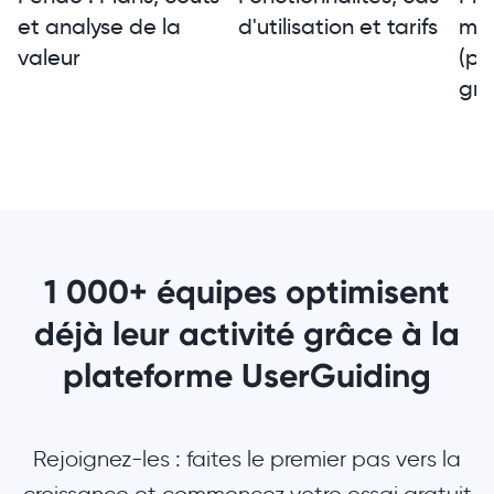
et analyse de la
d'utilisation et tarifs
mei
valeur
(pa
gra
1 000+ équipes optimisent
déjà leur activité grâce à la
plateforme UserGuiding
Rejoignez-les : faites le premier pas vers la