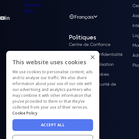
Cen
Ass
Français
Int
Log
Politiques
Centre de Confiance
Mom
Politique de Confidentialité
×
Ado
This website uses cookies
Conditions d'Utilisation
Pla
We use cookies to personalise content, ads
Politique de Cookies
and to analyse our traffic. We also share
information about your use of our site with
Politique de Sécurité de
our advertising and analytics partners who
l'Information
may combine it with other information that
you’ve provided to them or that they’ve
collected from your use of their services.
Cookie Policy
ACCEPT ALL