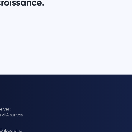
 croissance.
rver :
s d'IA sur vos
 Onboarding