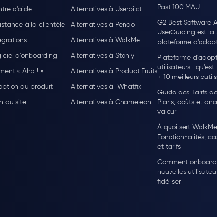
Past 100 MAU
tre d'aide
Alternatives à Userpilot
G2 Best Software A
istance à la clientèle
Alternatives à Pendo
UserGuiding est la
égrations
Alternatives à WalkMe
plateforme d'adopti
iciel d'onboarding
Alternatives à Stonly
Plateforme d'adopt
utilisateurs : qu'es
ent « Aha ! »
Alternatives à Product Fruits
+ 10 meilleurs outil
ption du produit
Alternatives à Whatfix
Guide des Tarifs d
n du site
Alternatives à Chameleon
Plans, coûts et ana
valeur
À quoi sert WalkMe
Fonctionnalités, cas
et tarifs
Comment onboarde
nouvelles utilisateur
fidéliser