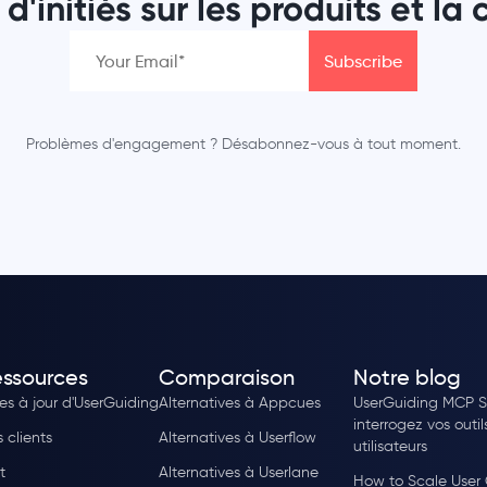
d'initiés sur les produits et la
Problèmes d'engagement ? Désabonnez-vous à tout moment.
ssources
Comparaison
Notre blog
es à jour d'UserGuiding
Alternatives à Appcues
UserGuiding MCP Se
interrogez vos outil
 clients
Alternatives à Userflow
utilisateurs
t
Alternatives à Userlane
How to Scale User