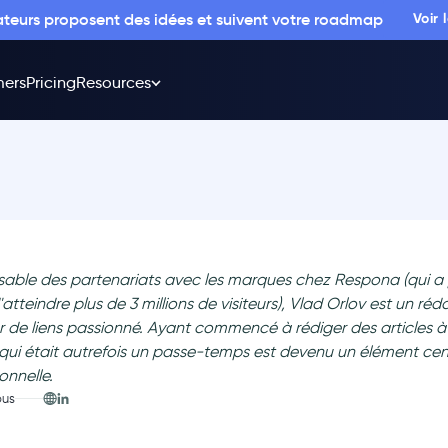
sateurs proposent des idées et suivent votre roadmap
Voir
ers
Pricing
Resources
able des partenariats avec les marques chez Respona (qui a 
atteindre plus de 3 millions de visiteurs), Vlad Orlov est un réd
r de liens passionné. Ayant commencé à rédiger des articles à 
 qui était autrefois un passe-temps est devenu un élément cent
onnelle.
ous