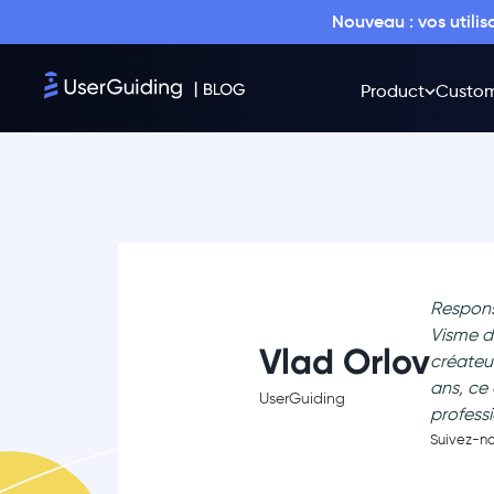
Nouveau : vos utili
Product
Custom
Respons
Visme d'
Vlad Orlov
créateu
ans, ce
UserGuiding
professi
Suivez-n