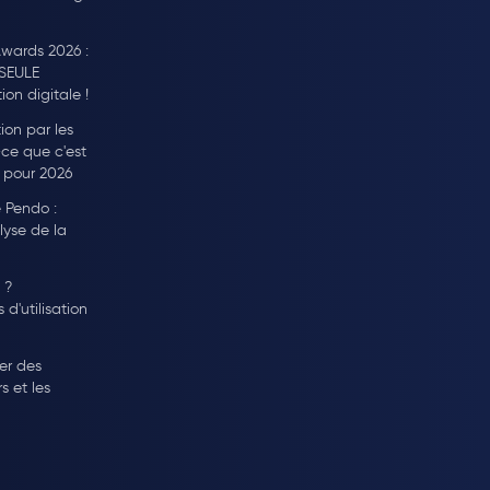
wards 2026 :
 SEULE
on digitale !
ion par les
t-ce que c'est
s pour 2026
e Pendo :
lyse de la
 ?
 d'utilisation
r des
s et les