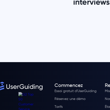
interviews 
Commencez
Re
Essai gratuit d'UserGuiding
Mis
Réservez une démo
Nos
Tarifs
Éta