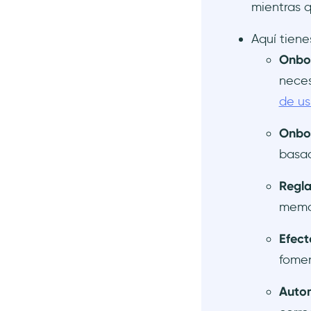
mientras 
Aquí tiene
Onboa
neces
de us
Onboa
basad
Regla
memor
Efect
fomen
Auto