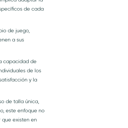
specíficos de cada
io de juego,
enen a sus
la capacidad de
ndividuales de los
 satisfacción y la
 de talla única,
o, este enfoque no
r que existen en