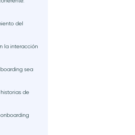
coherente.
iento del
n la interacción
nboarding sea
historias de
e onboarding