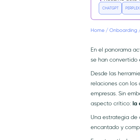
CHATGPT
PERPLEX
3- La regla de pico y final:
Crear impresiones
duraderas
Home
/
Onboarding
4- El Efecto IKEA: Fomentar la
inversión de los usuarios
5- Automatización para un
En el panorama act
onboarding sin fisuras
se han convertido 
6- Onboarding potenciado
por la IA: El futuro ya está
Desde las herramie
aquí
relaciones con los
7- Videotutoriales
interactivos: Atractivos e
empresas. Sin emb
informativos
aspecto crítico:
la
8- Gamificación: Aprender
jugando
Una estrategia de 
9- Prueba Social e Historias
encantado y compr
de Usuarios: Crear
confianza