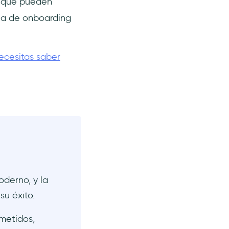
S que pueden
ia de onboarding
ecesitas saber
derno, y la
u éxito.
metidos,