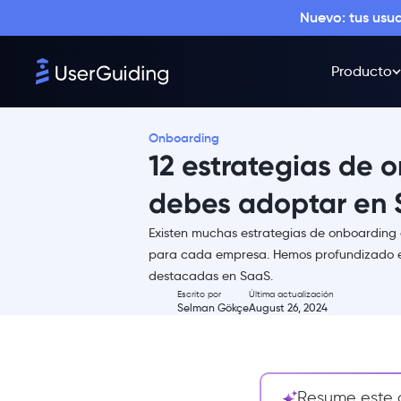
Nuevo: tus usu
Producto
Onboarding
12 estrategias de 
debes adoptar en
Resumen
Existen muchas estrategias de onboarding
Las 12 mejores estrategias de
para cada empresa. Hemos profundizado e
onboarding de SaaS
destacadas en SaaS.
Escrito por
Última actualización
1- Onboarding personalizado:
Selman Gökçe
August 26, 2024
Un cambio de juego para el
SaaS
2- Onboarding contextual: El
contenido adecuado en el
Resume este a
momento adecuado