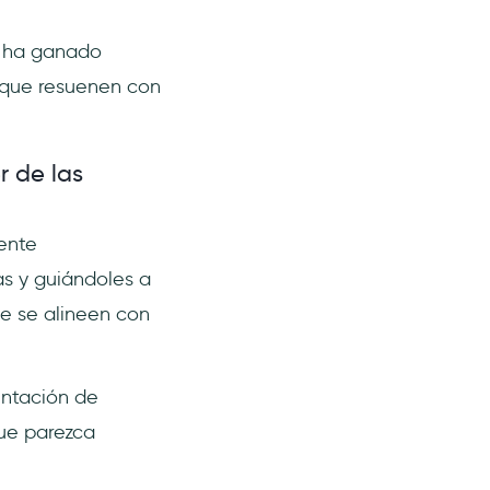
o ha ganado
 que resuenen con
r de las
ente
as y guiándoles a
e se alineen con
entación de
que parezca