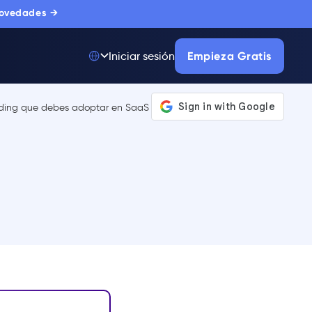
novedades →
Empieza Gratis
Iniciar sesión
Top 50 entre
175.000+ Productos
La única plataforma
de adopción digital
en la que confían
miles de
compradores
corporativos.
MÁS INFORMACIÓN