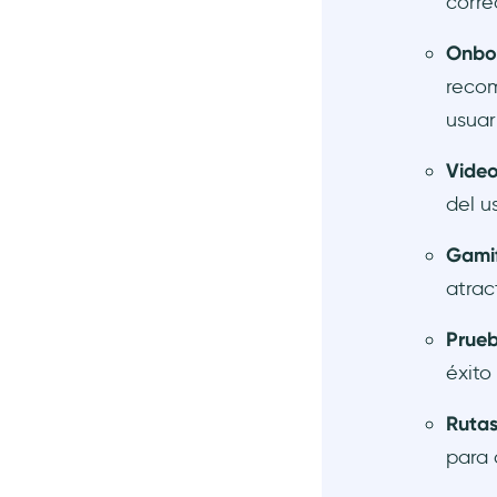
corre
Onboa
recom
usuar
Video
del u
Gamif
atrac
Prueb
éxito
Rutas
para 