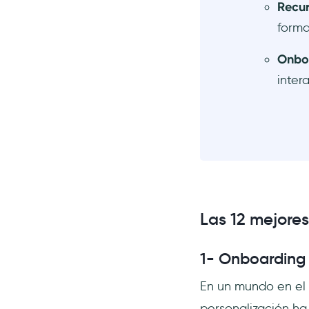
Recur
forma
Onboa
inter
Las 12 mejore
1- Onboarding 
En un mundo en el 
personalización ha