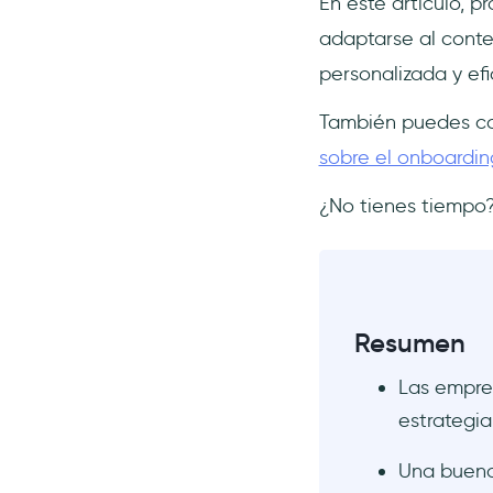
En este artículo, 
10- Rutas de onboarding
adaptarse al conte
adaptativas: Conocer a los
usuarios donde están
personalizada y efi
11- Recursos de Aprendizaje
También puedes con
Continuo: Potenciar el
dominio del usuario
sobre el onboardin
12- Onboarding colaborativo:
¿No tienes tiempo?
Fomentar la integración del
equipo
Conclusión
Preguntas Frecuentes
¿Cuál es la parte más
Resumen
esencial de una estrategia
de onboarding de usuarios
Las empre
para SaaS?
estrategi
¿Por qué debo invertir en mi
estrategia de onboarding
Una buena
como SaaS?