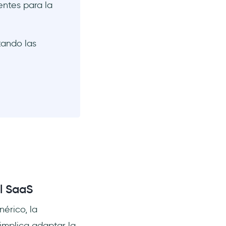
entes para la
tando las
l SaaS
érico, la
implica adaptar la