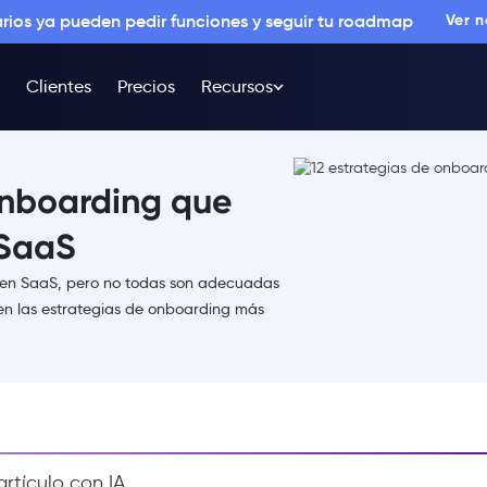
arios ya pueden pedir funciones y seguir tu roadmap
Ver 
Clientes
Precios
Recursos
onboarding que
 SaaS
 en SaaS, pero no todas son adecuadas
n las estrategias de onboarding más
rtículo con IA