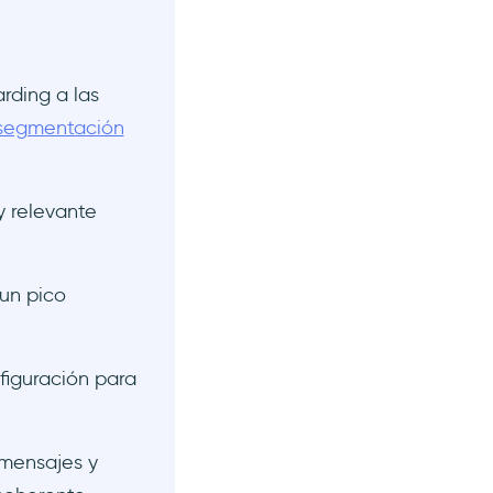
rding a las
segmentación
y relevante
un pico
nfiguración para
 mensajes y