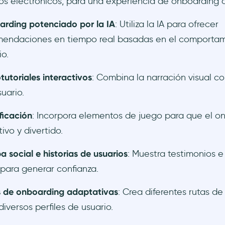
os electrónicos, para una experiencia de onboarding 
rding potenciado por la IA
: Utiliza la IA para ofrecer
endaciones en tiempo real basadas en el comportam
io.
tutoriales interactivos
: Combina la narración visual co
suario.
icación
: Incorpora elementos de juego para que el o
tivo y divertido.
a social e historias de usuarios
: Muestra testimonios e 
 para generar confianza.
 de onboarding adaptativas
: Crea diferentes rutas d
diversos perfiles de usuario.