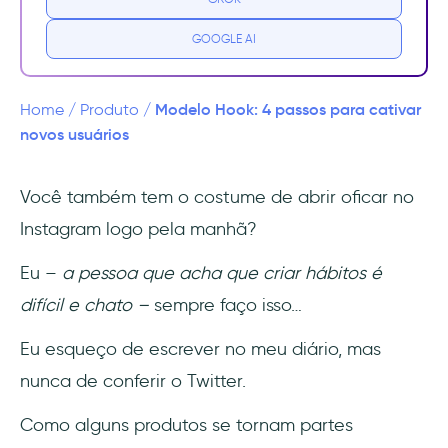
1- Gatilho
GOOGLE AI
2- Ação
3- Recompensas variáveis
Modelo Hook: 4 passos para cativar
Home
/
Produto
/
novos usuários
4- Investimento
Você também tem o costume de abrir oficar no
4 exemplos do modelo Hook em produtos
Instagram logo pela manhã?
digitais
Eu –
a pessoa que acha que criar hábitos é
1- Netflix
difícil e chato –
sempre faço isso…
2- TikTok
Eu esqueço de escrever no meu diário, mas
3- Duolingo
nunca de conferir o Twitter.
4- Flo Health
Como alguns produtos se tornam partes