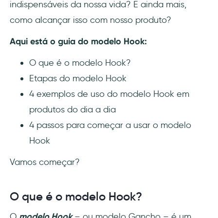
indispensáveis da nossa vida? E ainda mais,
4 passos para começar a usar o modelo
como alcançar isso com nosso produto?
Hook
Aqui está o guia do modelo Hook:
Passo 1: O produto deve ser flexível e
inclusivo
O que é o modelo Hook?
Etapas do modelo Hook
Passo 2: Faça ofertas especiais e
recompense seus clientes
4 exemplos de uso do modelo Hook em
produtos do dia a dia
Step 3: O produto deve ser fácil de usar
4 passos para começar a usar o modelo
Passo 4: Mantenha contato com os
Hook
usuários
Vamos começar?
Conclusão
O que é o modelo Hook?
Perguntas Frequentes
O
modelo Hook
– ou modelo Gancho – é um