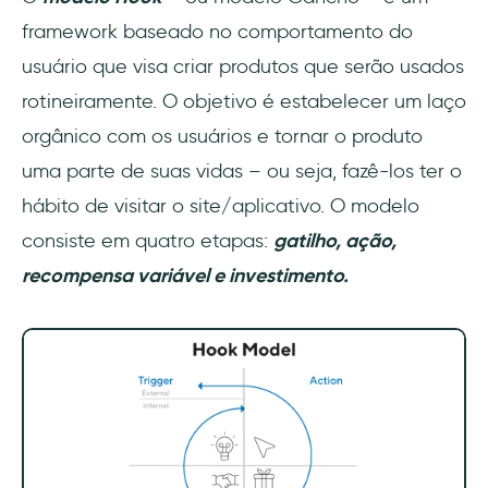
O que é um gancho em UX?
framework baseado no comportamento do
Quais são as 4 etapas do modelo Hook?
usuário que visa criar produtos que serão usados
rotineiramente. O objetivo é estabelecer um laço
Como usar o modelo Hook?
orgânico com os usuários e tornar o produto
uma parte de suas vidas – ou seja, fazê-los ter o
hábito de visitar o site/aplicativo. O modelo
consiste em quatro etapas:
gatilho, ação,
recompensa variável e investimento.