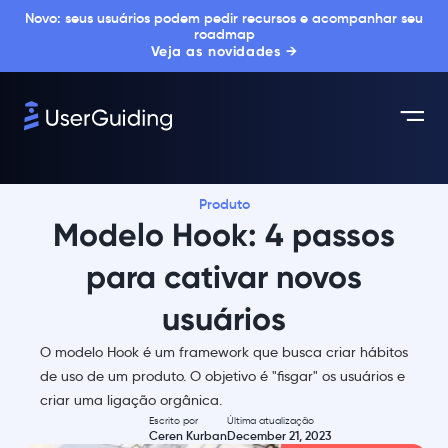
Novo: seus usuários podem pedir recursos e acompanhar seu
roadmap
Veja as novidades →
Produto
Modelo Hook: 4 passos
para cativar novos
usuários
O modelo Hook é um framework que busca criar hábitos
de uso de um produto. O objetivo é "fisgar" os usuários e
criar uma ligação orgânica.
Escrito por
Última atualização
Ceren Kurban
December 21, 2023