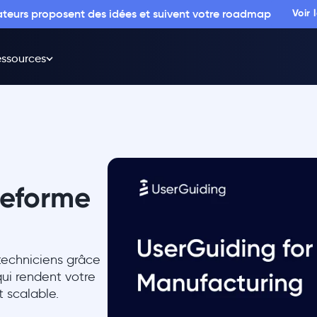
sateurs proposent des idées et suivent votre roadmap
Voir
ssources
ateforme
 techniciens grâce
qui rendent votre
t scalable.