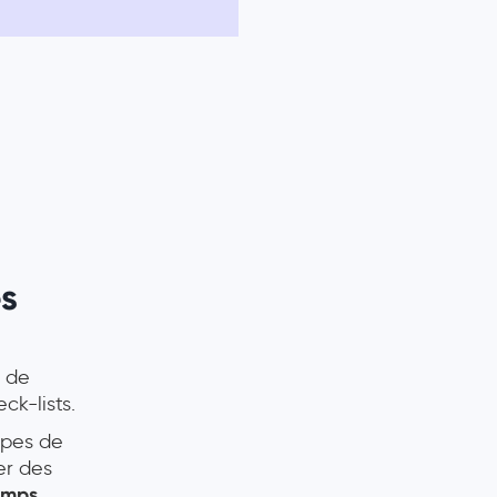
es
e de
ck-lists.
apes de
er des
temps