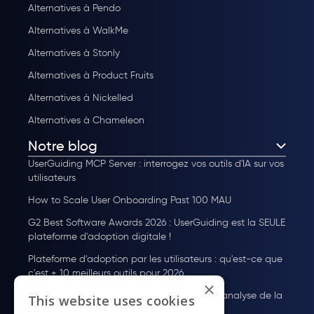
Alternatives à Pendo
Alternatives à WalkMe
Alternatives à Stonly
Alternatives à Product Fruits
Alternatives à Nickelled
Alternatives à Chameleon
Notre blog
UserGuiding MCP Server : interrogez vos outils d'IA sur vos
utilisateurs
How to Scale User Onboarding Past 100 MAU
G2 Best Software Awards 2026 : UserGuiding est la SEULE
plateforme d'adoption digitale !
Plateforme d'adoption par les utilisateurs : qu'est-ce que
c'est + 10 meilleurs outils pour 2026
×
Guide des Tarifs de Pendo : Plans, coûts et analyse de la
This website uses cookies
valeur