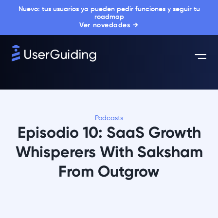
Nuevo: tus usuarios ya pueden pedir funciones y seguir tu
roadmap
Ver novedades →
Podcasts
Episodio 10: SaaS Growth
Whisperers With Saksham
From Outgrow