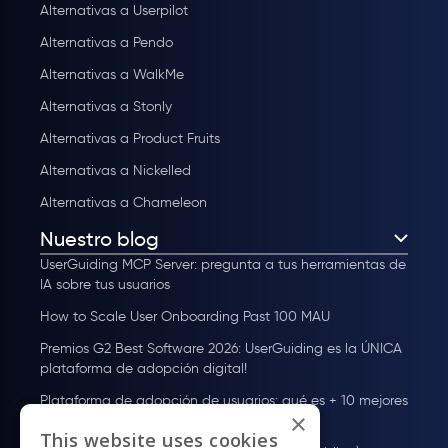
Alternativas a Userpilot
Alternativas a Pendo
Alternativas a WalkMe
Alternativas a Stonly
Alternativas a Product Fruits
Alternativas a Nickelled
Alternativas a Chameleon
Nuestro blog
UserGuiding MCP Server: pregunta a tus herramientas de
IA sobre tus usuarios
How to Scale User Onboarding Past 100 MAU
Premios G2 Best Software 2026: UserGuiding es la ÚNICA
plataforma de adopción digital!
Plataforma de adopción de usuarios: qué es + 10 mejores
×
herramientas para 2026
This website uses cookies