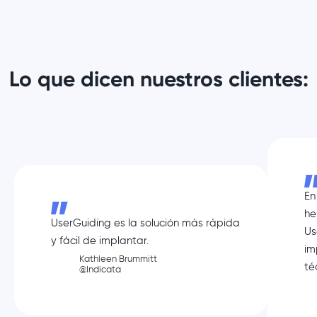
Lo que dicen nuestros clientes:
En
he
UserGuiding es la solución más rápida
Us
y fácil de implantar.
im
Kathleen Brummitt
té
@Indicata