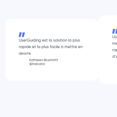
Us
UserGuiding est la solution la plus
me
rapide et la plus facile à mettre en
ra
œuvre.
d'
Kathleen Brummitt
@Indicata