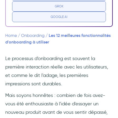
Les fonctionnalités essentielles
GROK
d'onboarding
GOOGLE AI
1- Ecrans et messages de bienvenue
2- Visites guidées des produits
Les 12 meilleures fonctionnalités
Home
/
Onboarding
/
d'onboarding à utiliser
3- Infobulles et hotspots
Le processus d'onboarding est souvent la
4- Check-lists et barres de progression
première interaction réelle avec les utilisateurs,
5- Tutoriels interactifs
et comme le dit l'adage, les premières
impressions sont durables.
6- Onboarding personnalisé
Mais soyons honnêtes : combien de fois avez-
7- Mécanismes de retour d'information
vous été enthousiaste à l'idée d'essayer un
Fonctionnalités d'onboarding avancées pour
nouveau produit avant de vous sentir dépassé,
faire la différence