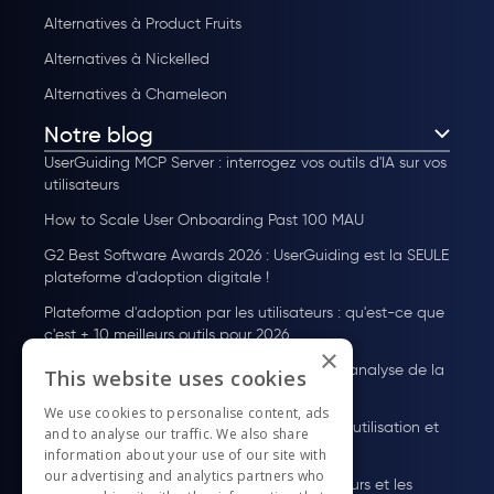
Alternatives à Product Fruits
Alternatives à Nickelled
Alternatives à Chameleon
Notre blog
UserGuiding MCP Server : interrogez vos outils d'IA sur vos
utilisateurs
How to Scale User Onboarding Past 100 MAU
G2 Best Software Awards 2026 : UserGuiding est la SEULE
plateforme d'adoption digitale !
Plateforme d'adoption par les utilisateurs : qu'est-ce que
c'est + 10 meilleurs outils pour 2026
×
Guide des Tarifs de Pendo : Plans, coûts et analyse de la
This website uses cookies
valeur
We use cookies to personalise content, ads
À quoi sert WalkMe ? Fonctionnalités, cas d'utilisation et
and to analyse our traffic. We also share
tarifs
information about your use of our site with
our advertising and analytics partners who
Comment onboarder des nouvelles utilisateurs et les