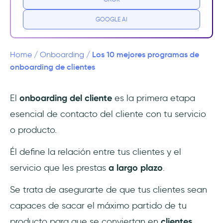
onboarding de clientes?
GOOGLE AI
1- Ahorra tiempo y dinero 💸
2- Mejores experiencias con las aplicaciones
Los 10 mejores programas de
Home
/
Onboarding
/
= clientes más fieles
onboarding de clientes
3- Mejor gestión - por cualquiera
El
onboarding del cliente
es la primera etapa
esencial de contacto del cliente con tu servicio
3 tipos de software de onboarding de
clientes
o producto.
Los 10 mejores softwares de onboarding de
Él define la relación entre tus clientes y el
clientes
servicio que les prestas
a largo plazo
.
1- UserGuiding
Se trata de asegurarte de que tus clientes sean
capaces de sacar el máximo partido de tu
2- Jotform
producto para que se conviertan en
clientes