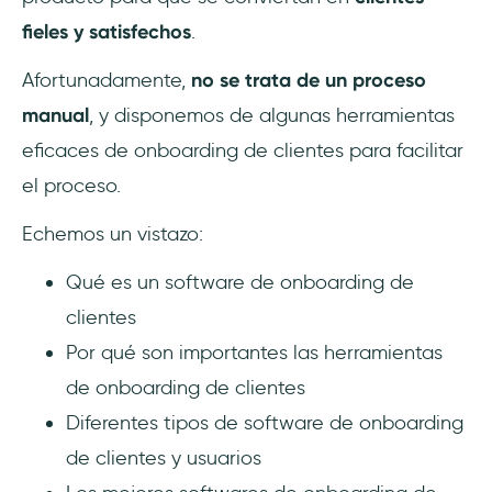
3- ClientSuccess
fieles y satisfechos
.
4- Inline Manual
Afortunadamente,
no se trata de un proceso
manual
, y disponemos de algunas herramientas
5- ChurnZero
eficaces de onboarding de clientes para facilitar
6- WalkMe
el proceso.
Echemos un vistazo:
7- GuideCX
Qué es un software de onboarding de
8- Userpilot
clientes
9- Pendo
Por qué son importantes las herramientas
de onboarding de clientes
10- Nickelled
Diferentes tipos de software de onboarding
Conclusión
de clientes y usuarios