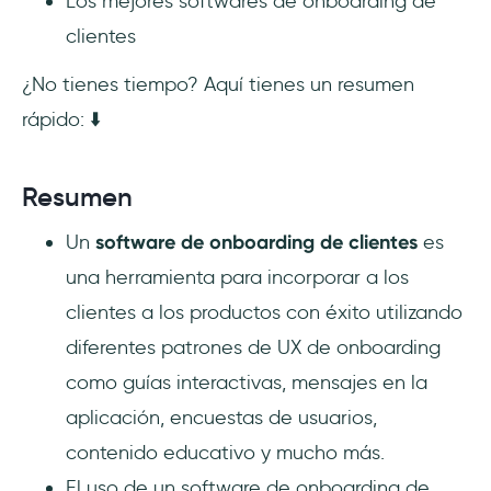
Los mejores softwares de onboarding de
Preguntas Frecuentes
clientes
¿Cuál es la mejor forma de hacer el
¿No tienes tiempo? Aquí tienes un resumen
onboarding de nuevos clientes?
rápido: ⬇️
¿Qué hace un especialista en onboarding de
clientes?
Resumen
¿Qué es un software de onboarding SaaS?
Un
software de onboarding de clientes
es
una herramienta para incorporar a los
clientes a los productos con éxito utilizando
diferentes patrones de UX de onboarding
como guías interactivas, mensajes en la
aplicación, encuestas de usuarios,
contenido educativo y mucho más.
El uso de un software de onboarding de