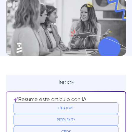
ÍNDICE
Resumen
Resume este artículo con IA
¿Qué es un software de onboarding de
CHATGPT
clientes?
PERPLEXITY
¿Por qué es importante el software de
GROK