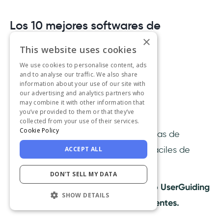
Los 10 mejores softwares de
onboarding de clientes
×
This website uses cookies
We use cookies to personalise content, ads
1- UserGuiding
and to analyse our traffic. We also share
information about your use of our site with
our advertising and analytics partners who
may combine it with other information that
you’ve provided to them or that they’ve
collected from your use of their services.
Cookie Policy
UserGuiding
es una de las plataformas de
adopción digital más asequibles y fáciles de
ACCEPT ALL
usar.
DON'T SELL MY DATA
Puede parecer que soy parcial, pero
UserGuiding
SHOW DETAILS
es
EL
software de onboarding de clientes.