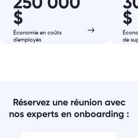
250 000
3
$
$
Économie en coûts
Écono
d'employés
de su
Réservez une réunion avec
nos experts en onboarding :