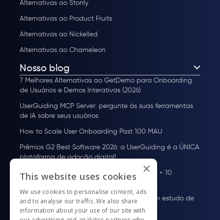
Alternativas ao Stonly
Alternativas ao Product Fruits
Alternativas ao Nickelled
Alternativas ao Chameleon
Nosso blog
7 Melhores Alternativas ao GetDemo para Onboarding
de Usuários e Demos Interativas (2026)
UserGuiding MCP Server: pergunte às suas ferramentas
de IA sobre seus usuários
How to Scale User Onboarding Past 100 MAU
Prêmios G2 Best Software 2026: a UserGuiding é a ÚNICA
plataforma de adoção digital!
×
Plataforma de adoção de usuários: o que é + 10
This website uses cookies
melhores ferramentas para 2026
We use cookies to personalise content, ads
Onboarding de Usuários em HealthTech: Um estudo de
and to analyse our traffic. We also share
13 plataformas
information about your use of our site with
our advertising and analytics partners who