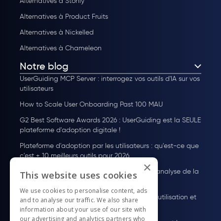
Alternatives à Stonly
Alternatives à Product Fruits
Alternatives à Nickelled
Alternatives à Chameleon
Notre blog
UserGuiding MCP Server : interrogez vos outils d'IA sur vos
utilisateurs
How to Scale User Onboarding Past 100 MAU
G2 Best Software Awards 2026 : UserGuiding est la SEULE
plateforme d'adoption digitale !
Plateforme d'adoption par les utilisateurs : qu'est-ce que
c'est + 10 meilleurs outils pour 2026
×
Guide des Tarifs de Pendo : Plans, coûts et analyse de la
This website uses cookies
valeur
We use cookies to personalise content, ads
À quoi sert WalkMe ? Fonctionnalités, cas d'utilisation et
and to analyse our traffic. We also share
tarifs
information about your use of our site with
our advertising and analytics partners who