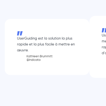
Us
UserGuiding est la solution la plus
me
rapide et la plus facile à mettre en
ra
œuvre.
d'
Kathleen Brummitt
@Indicata