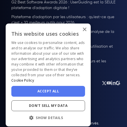
G2 Best Software Awards 2026 : UserGuiding est la SEULE
plateforme d'adoption digitale !
Plateforme d'adoption par les utilisateurs : qu'est-ce que
c'est + 10 meilleurs outils pour 2026
×
Guide des Tarifs de Pendo : Plans, coûts et analyse de la
This website uses cookies
valeur
We use cookies to personalise content, ads
À quoi sert WalkMe ? Fonctionnalités, cas d'utilisation et
and to analyse our traffic. We also share
tarifs
information about your use of our site with
our advertising and analytics partners who
Comment onboarder des nouvelles utilisateurs et les
may combine it with other information that
fidéliser
you’ve provided to them or that they’ve
collected from your use of their services.
Cookie Policy
Français
ACCEPT ALL
DON'T SELL MY DATA
SHOW DETAILS
© UserGuiding 2026 - Tous droits réservés.