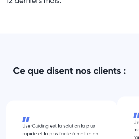
12 derniers mois.
Ce que disent nos clients :
Us
UserGuiding est la solution la plus
me
rapide et la plus facile à mettre en
ra