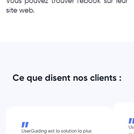
Vous pouvez trouver l'ebook sur leur
site web.
Ce que disent nos clients :
Us
UserGuiding est la solution la plus