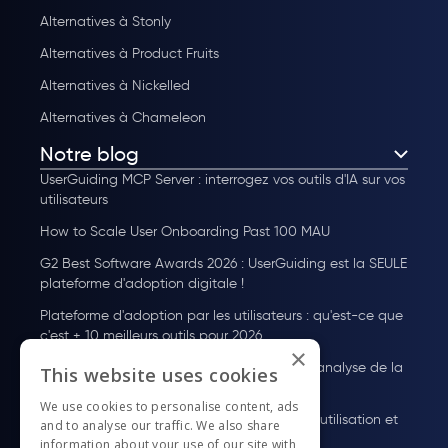
Alternatives à Stonly
Alternatives à Product Fruits
Alternatives à Nickelled
Alternatives à Chameleon
Notre blog
UserGuiding MCP Server : interrogez vos outils d'IA sur vos
utilisateurs
How to Scale User Onboarding Past 100 MAU
G2 Best Software Awards 2026 : UserGuiding est la SEULE
plateforme d'adoption digitale !
Plateforme d'adoption par les utilisateurs : qu'est-ce que
c'est + 10 meilleurs outils pour 2026
×
Guide des Tarifs de Pendo : Plans, coûts et analyse de la
This website uses cookies
valeur
We use cookies to personalise content, ads
À quoi sert WalkMe ? Fonctionnalités, cas d'utilisation et
and to analyse our traffic. We also share
tarifs
information about your use of our site with