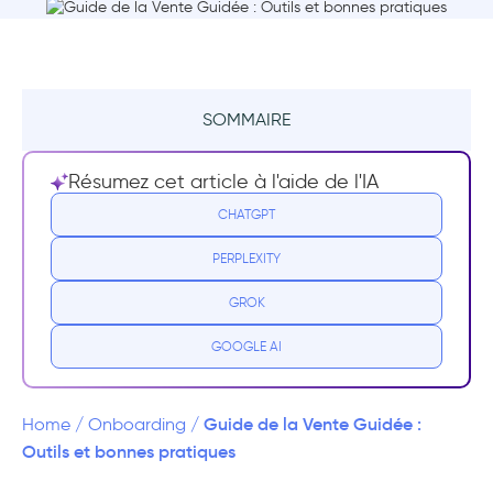
SOMMAIRE
Résumé
Résumez cet article à l'aide de l'IA
Qu'est-ce que la vente guidée ?
CHATGPT
PERPLEXITY
1. Personnalisation et approche centrée sur le
client
GROK
2. Idées fondées sur les données
GOOGLE AI
3. Sélection guidée des produits
Guide de la Vente Guidée :
Home
/
Onboarding
/
4. Recommandations personnalisées
Outils et bonnes pratiques