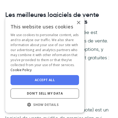
Les meilleures logiciels de vente
guidée - gratuits et payants
×
This website uses cookies
Choisir le bon logiciel de vente guidée est
We use cookies to personalise content, ads
and to analyse our traffic. We also share
essentiel pour réussir dans vos efforts de vente.
information about your use of our site with
Voici quelques unes des meilleures options, y
our advertising and analytics partners who
may combine it with other information that
compris des alternatives payantes et gratuites :
you’ve provided to them or that they’ve
collected from your use of their services.
Cookie Policy
1. Salesforce CPQ
ACCEPT ALL
DON'T SELL MY DATA
SHOW DETAILS
Salesforce
CPQ (Configure, Price, Quote) est un