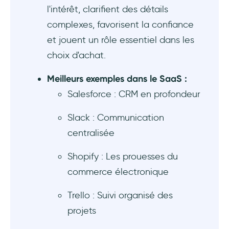
5. Fournir une formation
l'intérêt, clarifient des détails
complexes, favorisent la confiance
6. Contrôler l'analyse
et jouent un rôle essentiel dans les
choix d'achat.
7. Offrir un soutien multicanal
Meilleurs exemples dans le SaaS :
8. Solliciter un retour d'information
Salesforce : CRM en profondeur
Conclusion
Slack : Communication
Questions Fréquentes
centralisée
Quel est le meilleur logiciel de vente guidée
Shopify : Les prouesses du
?
commerce électronique
Qu'est-ce que la vente guidée dans le
Trello : Suivi organisé des
commerce électronique ?
projets