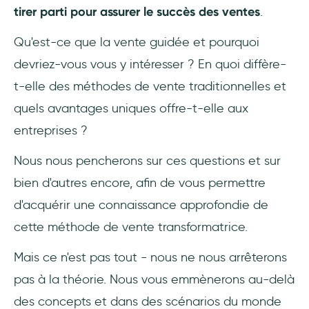
tirer parti pour assurer le succès des ventes
.
1- Meilleures impressions et interactions avec
Qu'est-ce que la vente guidée et pourquoi
les clients
devriez-vous vous y intéresser ? En quoi diffère-
2- Des actions basées sur les données et une
t-elle des méthodes de vente traditionnelles et
meilleure compréhension de la situation
quels avantages uniques offre-t-elle aux
3- Augmentation des conversions de
entreprises ?
vente
Nous nous pencherons sur ces questions et sur
4- Processus de vente rationalisé
bien d'autres encore, afin de vous permettre
d'acquérir une connaissance approfondie de
5- Une meilleure connaissance des
cette méthode de vente transformatrice.
produits
Mais ce n'est pas tout - nous ne nous arrêterons
6- Amélioration de la fidélisation des
clients
pas à la théorie. Nous vous emmènerons au-delà
des concepts et dans des scénarios du monde