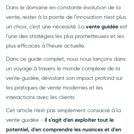
5. Outils et contenus interactifs
Dans le domaine en constante évolution de la
vente, rester à la pointe de l'innovation n'est plus
6. Assistance en temps réel
un choix, c'est une nécessité. La
vente guidée
est
7. Rationalisation des achats
l'une des stratégies les plus prometteuses et les
plus efficaces à l'heure actuelle.
8. Engagement après la vente
Dans ce guide complet, nous nous lançons dans
Vente guidée vs. vente traditionnelle
un voyage à travers le monde complexe de la
1. Personnalisation
vente guidée, dévoilant son impact profond sur
les pratiques de vente modernes et les
2. Efficacité
interactions avec les clients.
3. Cohérence
Cet article n'est pas simplement consacré à la
4. Utilisation des données
vente guidée -
il s'agit d'en exploiter tout le
potentiel, d'en comprendre les nuances et d'en
Les avantages de la vente guidée