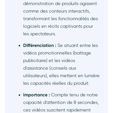
démonstration de produits agissent
2. Zebrafi
comme des conteurs interactifs,
transformant les fonctionnalités des
3. Revenue.io
logiciels en récits captivants pour
4. ClickPoint
les spectateurs.
5. BONUS : UserGuiding
Différenciation :
Se situant entre les
vidéos promotionnelles (battage
Bonnes pratiques de vente guidée
publicitaire) et les vidéos
d'assistance (conseils aux
1. Connaître son public
utilisateurs), elles mettent en lumière
2. Mise à jour régulière du contenu
les capacités réelles du produit.
3. Tests A/B
Importance :
Compte tenu de notre
capacité d'attention de 8 secondes,
4. Intégrer au CRM
ces vidéos suscitent rapidement