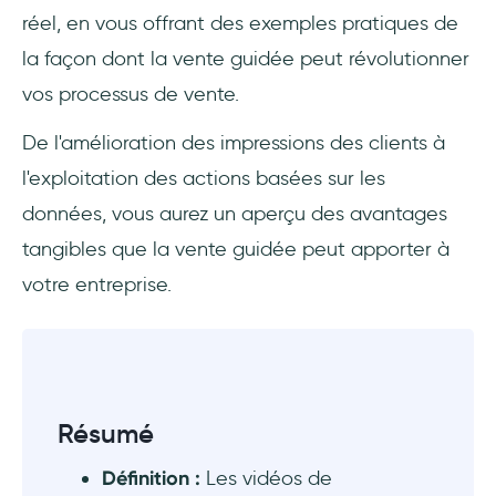
Exemple de vente guidée : comment cela
réel, en vous offrant des exemples pratiques de
fonctionne-t-il ?
la façon dont la vente guidée peut révolutionner
Personnalisation 🌟
vos processus de vente.
Recommandations sur les produits ⚙️
De l'amélioration des impressions des clients à
l'exploitation des actions basées sur les
Visite guidée interactive 📱
données, vous aurez un aperçu des avantages
Suggestions supplémentaires 💬
tangibles que la vente guidée peut apporter à
votre entreprise.
Assistance en temps réel 🫡
Paiement en ligne 🛒
Les meilleures logiciels de vente guidée -
gratuits et payants
Résumé
Définition :
Les vidéos de
1. Salesforce CPQ