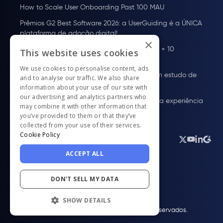
How to Scale User Onboarding Past 100 MAU
Prêmios G2 Best Software 2026: a UserGuiding é a ÚNICA
plataforma de adoção digital!
×
Plataforma de adoção de usuários: o que é + 10
This website uses cookies
melhores ferramentas para 2026
We use cookies to personalise content, ads
Onboarding de Usuários em HealthTech: Um estudo de
and to analyse our traffic. We also share
13 plataformas
information about your use of our site with
our advertising and analytics partners who
Exemplos de Guias In-App: Como melhorar a experiência
may combine it with other information that
do usuário
you’ve provided to them or that they’ve
collected from your use of their services.
Cookie Policy
Português
ACCEPT ALL
DON'T SELL MY DATA
SHOW DETAILS
© UserGuiding 2026 - Todos os direitos reservados.