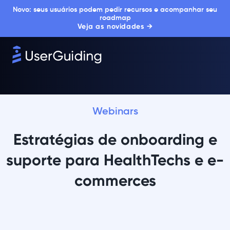
Novo: seus usuários podem pedir recursos e acompanhar seu
roadmap
Veja as novidades →
Webinars
Estratégias de onboarding e
suporte para HealthTechs e e-
commerces