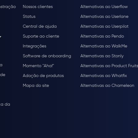
stração
Nossos clientes
Alternativas ao Userflow
Status
Alternativas ao Userlane
Central de ajuda
Alternativas ao Userpilot
Suporte ao cliente
Alternativas ao Pendo
Integrações
Alternativas ao WalkMe
Software de onboarding
Alternativas ao Stonly
ça
Momento "Aha!"
Alternativas ao Product Fruit
ade
Adoção de produtos
Alternativas ao Whatfix
Mapa do site
Alternativas ao Chameleon
ça da