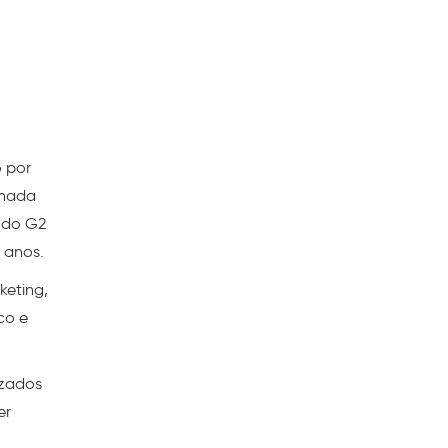
 por
rnada
s do G2
 anos.
keting,
co e
izados
er