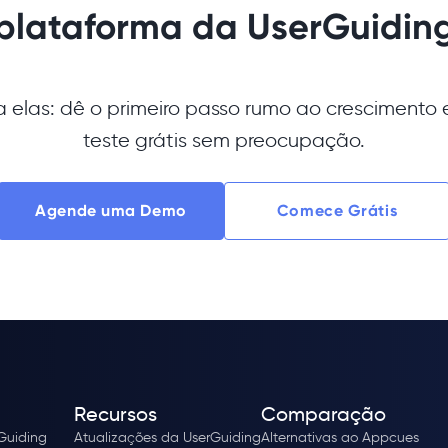
plataforma da UserGuidin
 elas: dê o primeiro passo rumo ao crescimento e
teste grátis sem preocupação.
Agende uma Demo
Comece Grátis
Recursos
Comparação
rGuiding
Atualizações da UserGuiding
Alternativas ao Appcues