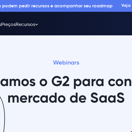
os podem pedir recursos e acompanhar seu roadmap
Veja
s
Preços
Recursos
Webinars
amos o G2 para conq
mercado de SaaS