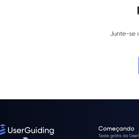
Junte-se a
Começando
Teste grátis da Use