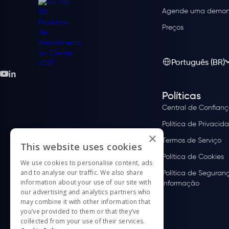
Agende uma demon
Preços
Português (BR)
Políticas
Central de Confian
Política de Privacid
×
Termos de Serviço
This website uses cookies
Política de Cookies
We use cookies to personalise content, ads
and to analyse our traffic. We also share
Política de Seguran
information about your use of our site with
Informação
our advertising and analytics partners who
may combine it with other information that
you’ve provided to them or that they’ve
collected from your use of their services.