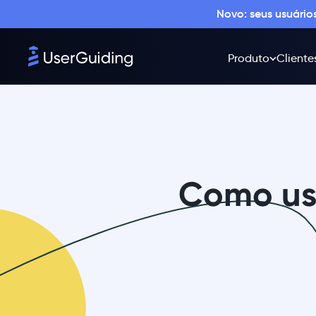
Novo: seus usuári
Produto
Cliente
Como us