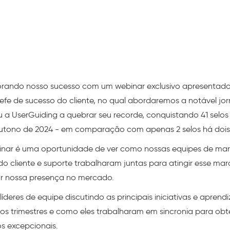
ando nosso sucesso com um webinar exclusivo apresentado
efe de sucesso do cliente, no qual abordaremos a notável jo
u a UserGuiding a quebrar seu recorde, conquistando 41 selo
utono de 2024 - em comparação com apenas 2 selos há dois
inar é uma oportunidade de ver como nossas equipes de mar
do cliente e suporte trabalharam juntas para atingir esse mar
 nossa presença no mercado.
íderes de equipe discutindo as principais iniciativas e aprend
mos trimestres e como eles trabalharam em sincronia para obt
os excepcionais.