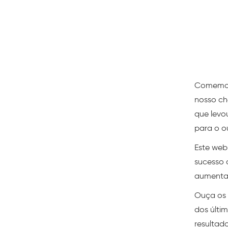
Comemor
nosso ch
que levo
para o o
Este web
sucesso 
aumentar
Ouça os l
dos últi
resultad