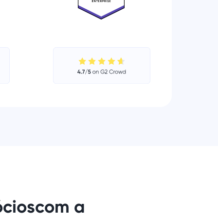
ócios
com a