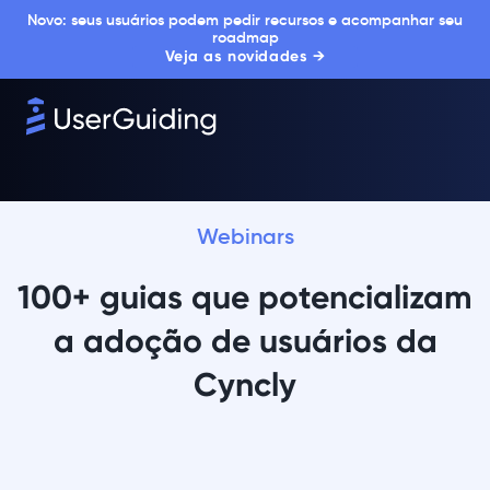
Novo: seus usuários podem pedir recursos e acompanhar seu
roadmap
Veja as novidades →
Webinars
100+ guias que potencializam
a adoção de usuários da
Cyncly