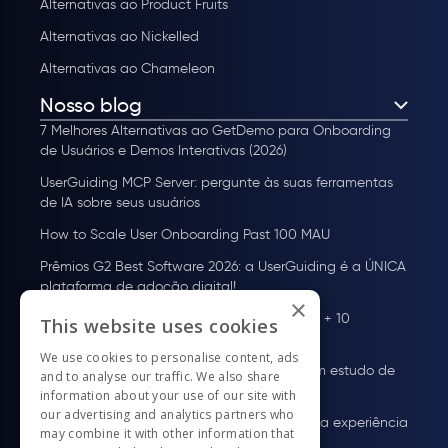
Alternativas ao Product Fruits
Alternativas ao Nickelled
Alternativas ao Chameleon
Nosso blog
7 Melhores Alternativas ao GetDemo para Onboarding
de Usuários e Demos Interativas (2026)
UserGuiding MCP Server: pergunte às suas ferramentas
de IA sobre seus usuários
How to Scale User Onboarding Past 100 MAU
Prêmios G2 Best Software 2026: a UserGuiding é a ÚNICA
plataforma de adoção digital!
×
Plataforma de adoção de usuários: o que é + 10
This website uses cookies
melhores ferramentas para 2026
We use cookies to personalise content, ads
Onboarding de Usuários em HealthTech: Um estudo de
and to analyse our traffic. We also share
13 plataformas
information about your use of our site with
our advertising and analytics partners who
Exemplos de Guias In-App: Como melhorar a experiência
may combine it with other information that
do usuário