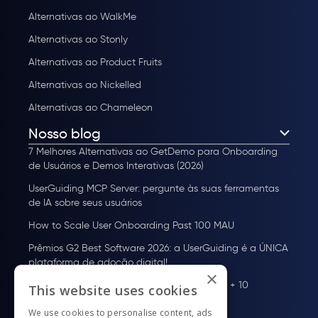
Alternativas ao WalkMe
Alternativas ao Stonly
Alternativas ao Product Fruits
Alternativas ao Nickelled
Alternativas ao Chameleon
Nosso blog
7 Melhores Alternativas ao GetDemo para Onboarding
de Usuários e Demos Interativas (2026)
UserGuiding MCP Server: pergunte às suas ferramentas
de IA sobre seus usuários
How to Scale User Onboarding Past 100 MAU
Prêmios G2 Best Software 2026: a UserGuiding é a ÚNICA
plataforma de adoção digital!
×
Plataforma de adoção de usuários: o que é + 10
This website uses cookies
melhores ferramentas para 2026
We use cookies to personalise content, ads