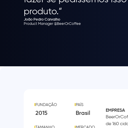
produto.“
João Pedro Carvalho
Product Manager @BeerOrCoffee
FUNDAÇÃO
PAÍS
EMPRESA
2015
Brasil
BeerOrCof
de 160 cid
TAMANHO
MERCADO