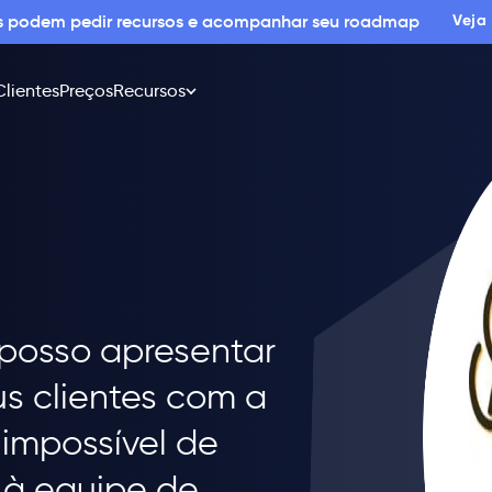
os podem pedir recursos e acompanhar seu roadmap
Veja
Clientes
Preços
Recursos
posso apresentar
s clientes com a
 impossível de
 à equipe de