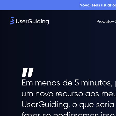
Novo: seus usuári
Produto
Em menos de 5 minutos, 
um novo recurso aos meu
UserGuiding, o que seria
fazer se pedíssemos isso