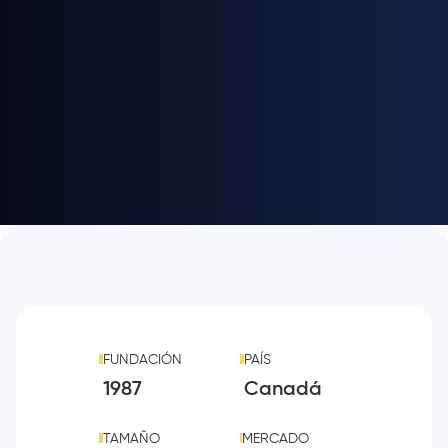
FUNDACIÓN
PAÍS
1987
Canadá
TAMAÑO
MERCADO