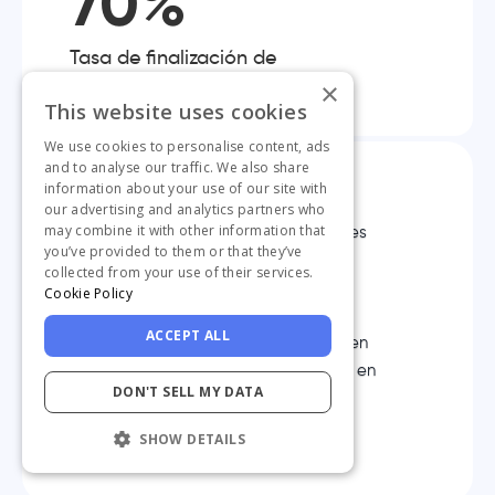
70%
Tasa de finalización de
las guías
×
This website uses cookies
We use cookies to personalise content, ads
and to analyse our traffic. We also share
information about your use of our site with
our advertising and analytics partners who
may combine it with other information that
A los jefes de producto realmente les
you’ve provided to them or that they’ve
gusta el hecho de que podamos
collected from your use of their services.
reaccionar y cambiar las cosas tan
Cookie Policy
rápidamente como podamos sin
ACCEPT ALL
tener que ponerlo en un backlog o en
un sprint. Ha sido muy bien recibido en
DON'T SELL MY DATA
ese sentido.”
Balljeet Sandhu
Documentation Specialist
SHOW DETAILS